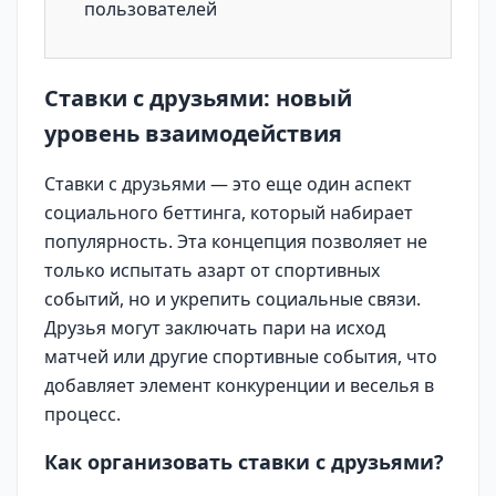
пользователей
Ставки с друзьями: новый
уровень взаимодействия
Ставки с друзьями — это еще один аспект
социального беттинга, который набирает
популярность. Эта концепция позволяет не
только испытать азарт от спортивных
событий, но и укрепить социальные связи.
Друзья могут заключать пари на исход
матчей или другие спортивные события, что
добавляет элемент конкуренции и веселья в
процесс.
Как организовать ставки с друзьями?