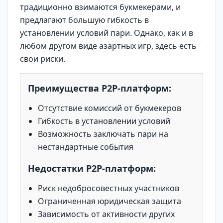
традиционно взимаются букмекерами, и
предлагают большую гибкость в
установлении условий пари. Однако, как и в
любом другом виде азартных игр, здесь есть
свои риски.
Преимущества P2P-платформ:
Отсутствие комиссий от букмекеров
Гибкость в установлении условий
Возможность заключать пари на
нестандартные события
Недостатки P2P-платформ:
Риск недобросовестных участников
Ограниченная юридическая защита
Зависимость от активности других