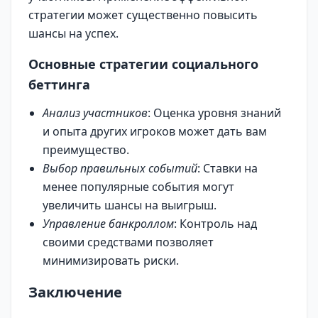
стратегии может существенно повысить
шансы на успех.
Основные стратегии социального
беттинга
Анализ участников
: Оценка уровня знаний
и опыта других игроков может дать вам
преимущество.
Выбор правильных событий
: Ставки на
менее популярные события могут
увеличить шансы на выигрыш.
Управление банкроллом
: Контроль над
своими средствами позволяет
минимизировать риски.
Заключение