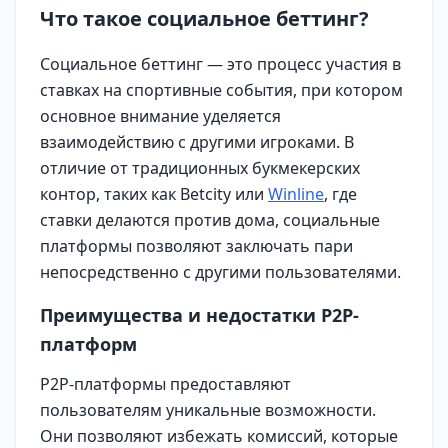
Что такое социальное беттинг?
Социальное беттинг — это процесс участия в
ставках на спортивные события, при котором
основное внимание уделяется
взаимодействию с другими игроками. В
отличие от традиционных букмекерских
контор, таких как Betcity или
Winline
, где
ставки делаются против дома, социальные
платформы позволяют заключать пари
непосредственно с другими пользователями.
Преимущества и недостатки P2P-
платформ
P2P-платформы предоставляют
пользователям уникальные возможности.
Они позволяют избежать комиссий, которые