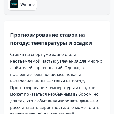
Winline
Прогнозирование ставок на
погоду: температуры и осадки
Ставки на спорт уже давно стали
неотъемлемой частью увлечения для многих
любителей соревнований. Однако, в
последние годы появилась новая и
интересная ниша — ставки на погоду.
Прогнозирование температуры и осадков
может показаться необычным выбором, но
для тех, кто любит анализировать данные и
рассчитывать вероятности, это может стать