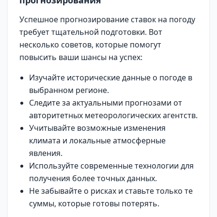
прогнозирования
Успешное прогнозирование ставок на погоду
требует тщательной подготовки. Вот
несколько советов, которые помогут
повысить ваши шансы на успех:
Изучайте исторические данные о погоде в
выбранном регионе.
Следите за актуальными прогнозами от
авторитетных метеорологических агентств.
Учитывайте возможные изменения
климата и локальные атмосферные
явления.
Используйте современные технологии для
получения более точных данных.
Не забывайте о рисках и ставьте только те
суммы, которые готовы потерять.