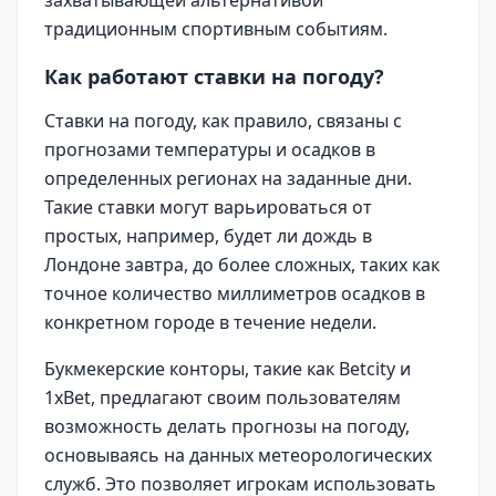
захватывающей альтернативой
традиционным спортивным событиям.
Как работают ставки на погоду?
Ставки на погоду, как правило, связаны с
прогнозами температуры и осадков в
определенных регионах на заданные дни.
Такие ставки могут варьироваться от
простых, например, будет ли дождь в
Лондоне завтра, до более сложных, таких как
точное количество миллиметров осадков в
конкретном городе в течение недели.
Букмекерские конторы, такие как Betcity и
1xBet, предлагают своим пользователям
возможность делать прогнозы на погоду,
основываясь на данных метеорологических
служб. Это позволяет игрокам использовать