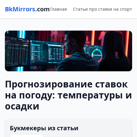
BkMirrors
.com
Главная
Статьи про ставки на спорт
Прогнозирование ставок
на погоду: температуры и
осадки
Букмекеры из статьи