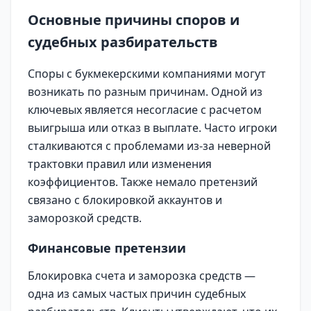
Основные причины споров и
судебных разбирательств
Споры с букмекерскими компаниями могут
возникать по разным причинам. Одной из
ключевых является несогласие с расчетом
выигрыша или отказ в выплате. Часто игроки
сталкиваются с проблемами из-за неверной
трактовки правил или изменения
коэффициентов. Также немало претензий
связано с блокировкой аккаунтов и
заморозкой средств.
Финансовые претензии
Блокировка счета и заморозка средств —
одна из самых частых причин судебных