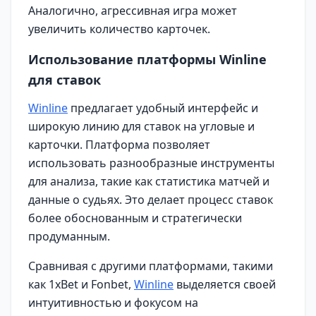
Аналогично, агрессивная игра может
увеличить количество карточек.
Использование платформы Winline
для ставок
Winline
предлагает удобный интерфейс и
широкую линию для ставок на угловые и
карточки. Платформа позволяет
использовать разнообразные инструменты
для анализа, такие как статистика матчей и
данные о судьях. Это делает процесс ставок
более обоснованным и стратегически
продуманным.
Сравнивая с другими платформами, такими
как 1xBet и Fonbet,
Winline
выделяется своей
интуитивностью и фокусом на