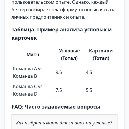
пользовательском опыте. Однако, каждый
беттер выбирает платформу, основываясь на
личных предпочтениях и опыте.
Таблица: Пример анализа угловых и
карточек
Угловые
Карточки
Матч
(Тотал)
(Тотал)
Команда A vs
9.5
4.5
Команда B
Команда C vs
7.5
5.5
Команда D
FAQ: Часто задаваемые вопросы
Как выбрать матч для ставок на угловые?