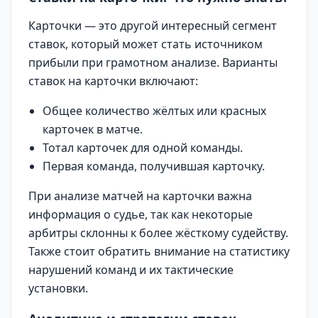
Карточки — это другой интересный сегмент
ставок, который может стать источником
прибыли при грамотном анализе. Варианты
ставок на карточки включают:
Общее количество жёлтых или красных
карточек в матче.
Тотал карточек для одной команды.
Первая команда, получившая карточку.
При анализе матчей на карточки важна
информация о судье, так как некоторые
арбитры склонны к более жёсткому судейству.
Также стоит обратить внимание на статистику
нарушений команд и их тактические
установки.