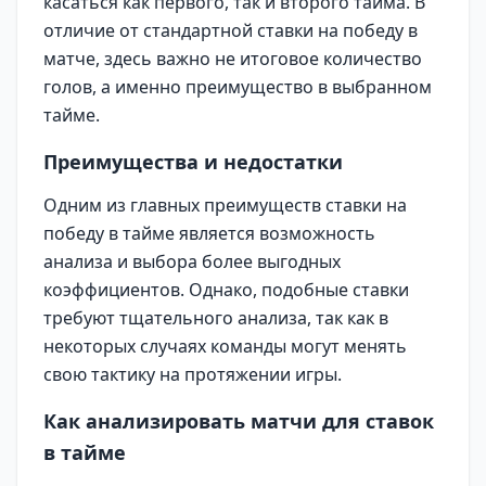
касаться как первого, так и второго тайма. В
отличие от стандартной ставки на победу в
матче, здесь важно не итоговое количество
голов, а именно преимущество в выбранном
тайме.
Преимущества и недостатки
Одним из главных преимуществ ставки на
победу в тайме является возможность
анализа и выбора более выгодных
коэффициентов. Однако, подобные ставки
требуют тщательного анализа, так как в
некоторых случаях команды могут менять
свою тактику на протяжении игры.
Как анализировать матчи для ставок
в тайме