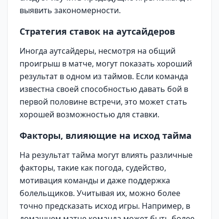
выявить закономерности.
Стратегия ставок на аутсайдеров
Иногда аутсайдеры, несмотря на общий
проигрыш в матче, могут показать хороший
результат в одном из таймов. Если команда
известна своей способностью давать бой в
первой половине встречи, это может стать
хорошей возможностью для ставки.
Факторы, влияющие на исход тайма
На результат тайма могут влиять различные
факторы, такие как погода, судейство,
мотивация команды и даже поддержка
болельщиков. Учитывая их, можно более
точно предсказать исход игры. Например, в
домашнем матче команда может быть более