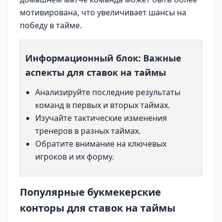
мотивирована, что увеличивает шансы на
победу в тайме.
Информационный блок: Важные
аспекты для ставок на таймы
Анализируйте последние результаты
команд в первых и вторых таймах.
Изучайте тактические изменения
тренеров в разных таймах.
Обратите внимание на ключевых
игроков и их форму.
Популярные букмекерские
конторы для ставок на таймы