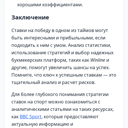
хорошими коэффициентами.
Заключение
Ставки на победу в одном из таймов могут
быть интересными и прибыльными, если
подходить к ним с умом. Анализ статистики,
использование стратегий и выбор надежных
букмекерских платформ, таких как
Winline
и
другие, помогут увеличить шансы на успех.
Помните, что ключ к успешным ставкам — это
тщательный анализ и расчет рисков.
Для более глубокого понимания стратегии
ставок на спорт можно ознакомиться с
аналитическими статьями на таких ресурсах,
как
BBC Sport
, которые предоставляют
актуальную информацию и