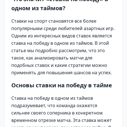
одном из таймов?
Ставки на спорт становятся все более
популярными среди любителей азартных игр.
Одним из интересных видов ставок является
ставка на победу в одном из таймов. В этой
статье мы подробно рассмотрим, что это
такое, как анализировать матчи для
подобных ставок и какие стратегии можно
применять для повышения шансов на успех.
Основы ставки на победу в тайме
Ставка на победу в одном из таймов
подразумевает, что команда окажется
сильнее своего соперника в конкретном
временном отрезке матча. Эта ставка может