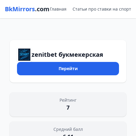
BkMirrors
.com
Главная
Статьи про ставки на спорт
zenitbet букмекерская
Перейти
Рейтинг
7
Средний балл