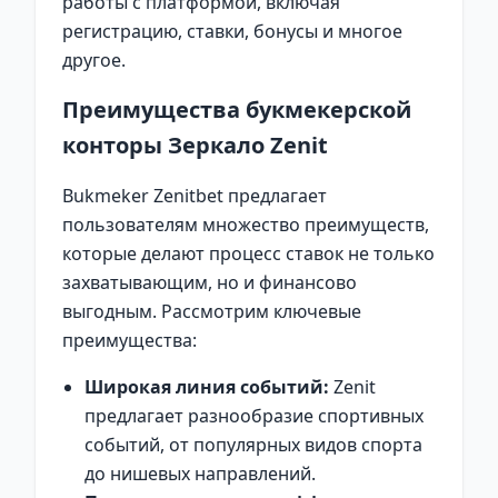
работы с платформой, включая
регистрацию, ставки, бонусы и многое
другое.
Преимущества букмекерской
конторы Зеркало Zenit
Bukmeker Zenitbet предлагает
пользователям множество преимуществ,
которые делают процесс ставок не только
захватывающим, но и финансово
выгодным. Рассмотрим ключевые
преимущества:
Широкая линия событий:
Zenit
предлагает разнообразие спортивных
событий, от популярных видов спорта
до нишевых направлений.