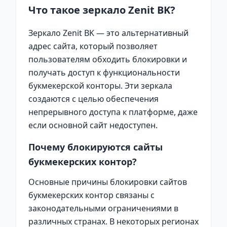
Что такое зеркало Zenit BK?
Зеркало Zenit BK — это альтернативный
адрес сайта, который позволяет
пользователям обходить блокировки и
получать доступ к функциональности
букмекерской конторы. Эти зеркала
создаются с целью обеспечения
непрерывного доступа к платформе, даже
если основной сайт недоступен.
Почему блокируются сайты
букмекерских контор?
Основные причины блокировки сайтов
букмекерских контор связаны с
законодательными ограничениями в
различных странах. В некоторых регионах