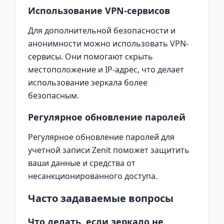
Использование VPN-сервисов
Для дополнительной безопасности и
анонимности можно использовать VPN-
сервисы. Они помогают скрыть
местоположение и IP-адрес, что делает
использование зеркала более
безопасным.
Регулярное обновление паролей
Регулярное обновление паролей для
учетной записи Zenit поможет защитить
ваши данные и средства от
несанкционированного доступа.
Часто задаваемые вопросы
Что делать, если зеркало не