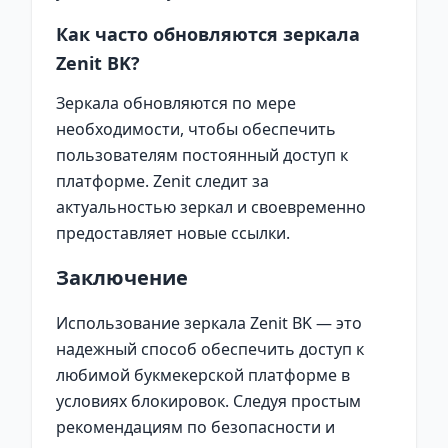
Как часто обновляются зеркала
Zenit BK?
Зеркала обновляются по мере
необходимости, чтобы обеспечить
пользователям постоянный доступ к
платформе. Zenit следит за
актуальностью зеркал и своевременно
предоставляет новые ссылки.
Заключение
Использование зеркала Zenit BK — это
надежный способ обеспечить доступ к
любимой букмекерской платформе в
условиях блокировок. Следуя простым
рекомендациям по безопасности и