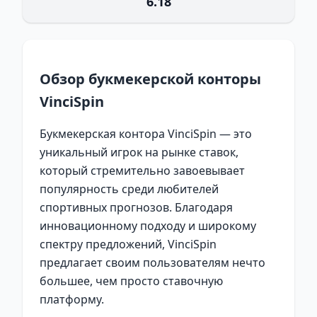
6.18
Обзор букмекерской конторы
VinciSpin
Букмекерская контора VinciSpin — это
уникальный игрок на рынке ставок,
который стремительно завоевывает
популярность среди любителей
спортивных прогнозов. Благодаря
инновационному подходу и широкому
спектру предложений, VinciSpin
предлагает своим пользователям нечто
большее, чем просто ставочную
платформу.