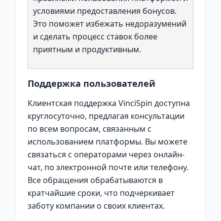
условиями предоставления бонусов.
Это поможет избежать недоразумений
и сделать процесс ставок более
приятным и продуктивным.
Поддержка пользователей
Клиентская поддержка VinciSpin доступна
круглосуточно, предлагая консультации
по всем вопросам, связанным с
использованием платформы. Вы можете
связаться с операторами через онлайн-
чат, по электронной почте или телефону.
Все обращения обрабатываются в
кратчайшие сроки, что подчеркивает
заботу компании о своих клиентах.