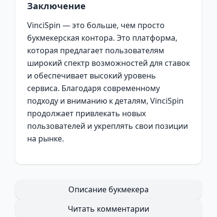
Заключение
VinciSpin — это больше, чем просто
букмекерская контора. Это платформа,
которая предлагает пользователям
широкий спектр возможностей для ставок
и обеспечивает высокий уровень
сервиса. Благодаря современному
подходу и вниманию к деталям, VinciSpin
продолжает привлекать новых
пользователей и укреплять свои позиции
на рынке.
Описание букмекера
Читать комментарии