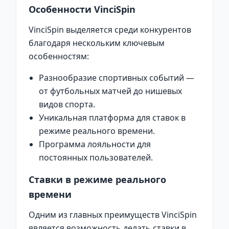
Особенности VinciSpin
VinciSpin выделяется среди конкурентов
благодаря нескольким ключевым
особенностям:
Разнообразие спортивных событий —
от футбольных матчей до нишевых
видов спорта.
Уникальная платформа для ставок в
режиме реального времени.
Программа лояльности для
постоянных пользователей.
Ставки в режиме реального
времени
Одним из главных преимуществ VinciSpin
является возможность делать ставки в