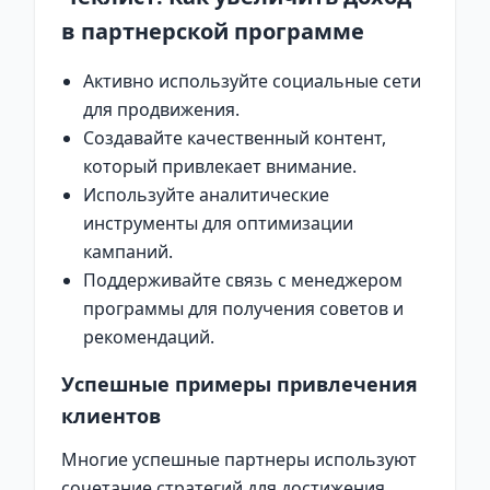
в партнерской программе
Активно используйте социальные сети
для продвижения.
Создавайте качественный контент,
который привлекает внимание.
Используйте аналитические
инструменты для оптимизации
кампаний.
Поддерживайте связь с менеджером
программы для получения советов и
рекомендаций.
Успешные примеры привлечения
клиентов
Многие успешные партнеры используют
сочетание стратегий для достижения