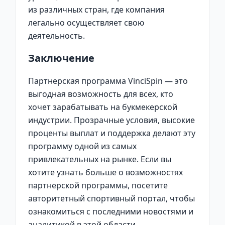
из различных стран, где компания
легально осуществляет свою
деятельность.
Заключение
Партнерская программа VinciSpin — это
выгодная возможность для всех, кто
хочет зарабатывать на букмекерской
индустрии. Прозрачные условия, высокие
проценты выплат и поддержка делают эту
программу одной из самых
привлекательных на рынке. Если вы
хотите узнать больше о возможностях
партнерской программы, посетите
авторитетный спортивный портал
, чтобы
ознакомиться с последними новостями и
аналитикой в этой области.