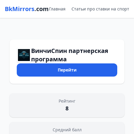
BkMirrors
.com
Главная
Статьи про ставки на спорт
ВинчиСпин партнерская
программа
Перейти
Рейтинг
8
Средний балл