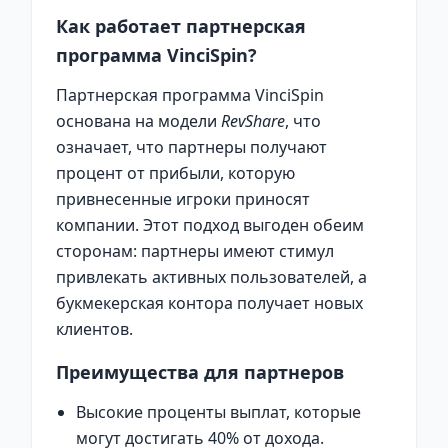
Как работает партнерская
программа VinciSpin?
Партнерская программа VinciSpin
основана на модели
RevShare
, что
означает, что партнеры получают
процент от прибыли, которую
привнесенные игроки приносят
компании. Этот подход выгоден обеим
сторонам: партнеры имеют стимул
привлекать активных пользователей, а
букмекерская контора получает новых
клиентов.
Преимущества для партнеров
Высокие проценты выплат, которые
могут достигать 40% от дохода.