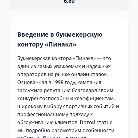
6.80
Введение в букмекерскую
контору «Пинакл»
Букмекерская контора «Пинакл» — это
один из самых уважаемых и надежных
операторов на рынке онлайн-ставок.
Основанная в 1998 году, компания
заслужила репутацию благодаря своим
конкурентоспособным коэффициентам,
широкому выбору спортивных событий и
профессиональному подходу к
обслуживанию клиентов. В этой статье
мы подробно рассмотрим особенности