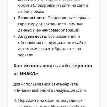
обойти блокировки и зайти на сайт в
любое время.
Безопасность:
Официальные зеркала
гарантируют сохранность личных
данных и финансовых операций.
Актуальность:
Все изменения и
обновления на официальном сайте
автоматически отображаются на
зеркале.
Как использовать сайт-зеркало
«Пинакл»
Для использования сайта-зеркала
«Пинакл» выполните следующие шаги:
Перейдите на один из актуальных
адресов зеркала. Их можно найти на