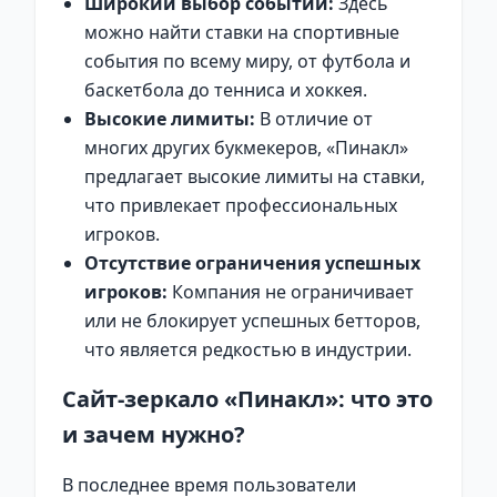
Широкий выбор событий:
Здесь
можно найти ставки на спортивные
события по всему миру, от футбола и
баскетбола до тенниса и хоккея.
Высокие лимиты:
В отличие от
многих других букмекеров, «Пинакл»
предлагает высокие лимиты на ставки,
что привлекает профессиональных
игроков.
Отсутствие ограничения успешных
игроков:
Компания не ограничивает
или не блокирует успешных бетторов,
что является редкостью в индустрии.
Сайт-зеркало «Пинакл»: что это
и зачем нужно?
В последнее время пользователи