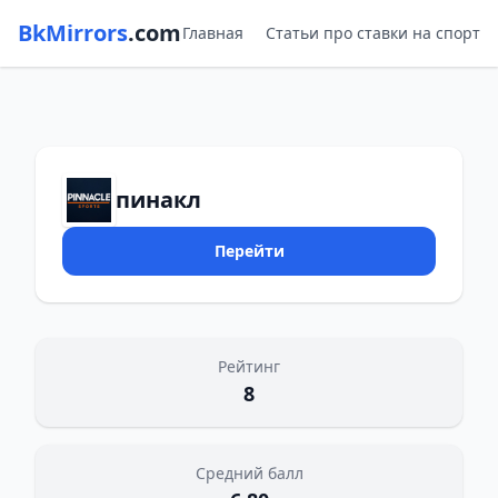
BkMirrors
.com
Главная
Статьи про ставки на спорт
пинакл
Перейти
Рейтинг
8
Средний балл