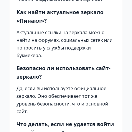
Как найти актуальное зеркало
«Пинакл»?
Актуальные ссылки на зеркала можно
найти на форумах, социальных сетях или
попросить у службы поддержки
букмекера.
Безопасно ли использовать сайт-
зеркало?
Да, если вы используете официальное
зеркало. Оно обеспечивает тот же
уровень безопасности, что и основной
сайт.
Что делать, если не удается войти