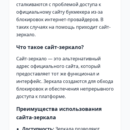
сталкиваются с проблемой доступа к
официальному сайту букмекера из-за
блокировок интернет-провайдеров. В
таких случаях на помощь приходит сайт-
зеркало.
Что такое сайт-зеркало?
Сайт-зеркало — это альтернативный
адрес официального сайта, который
предоставляет тот же функционал и
интерфейс. Зеркала создаются для обхода
блокировок и обеспечения непрерывного
доступа к платформе.
Преимущества использования
сайта-зеркала
Доступность:
Зеркала позволяют