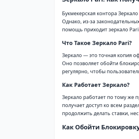
Букмекерская контора Зеркало 
Однако, из-за законодательных
помощь приходит зеркало Pari
Что Такое Зеркало Pari?
Зеркало — это точная копия о
Оно позволяет обойти блокиро
регулярно, чтобы пользователи
Как Работает Зеркало?
Зеркало работает по тому же п
получает доступ ко всем разде
продолжить делать ставки, не
Как Обойти Блокировку