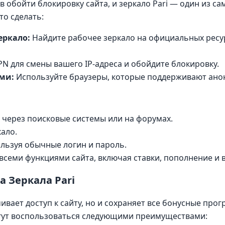
 обойти блокировку сайта, и зеркало Pari — один из с
то сделать:
еркало:
Найдите рабочее зеркало на официальных ресур
N для смены вашего IP-адреса и обойдите блокировку.
ми:
Используйте браузеры, которые поддерживают анони
 через поисковые системы или на форумах.
кало.
ользуя обычные логин и пароль.
семи функциями сайта, включая ставки, пополнение и в
 Зеркала Pari
чивает доступ к сайту, но и сохраняет все бонусные пр
гут воспользоваться следующими преимуществами: