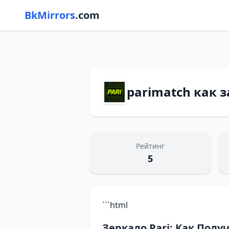
BkMirrors
.com
parimatch как 
Рейтинг
5
```html
Зеркало Pari: Как Полу