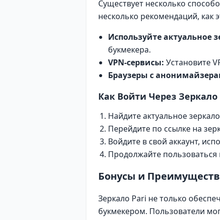
Существует несколько способов
несколько рекомендаций, как э
Используйте актуальное з
букмекера.
VPN-сервисы:
Установите VP
Браузеры с анонимайзера
Как Войти Через Зеркало
Найдите актуальное зеркало
Перейдите по ссылке на зер
Войдите в свой аккаунт, исп
Продолжайте пользоваться в
Бонусы и Преимущества
Зеркало Pari не только обеспе
букмекером. Пользователи мо