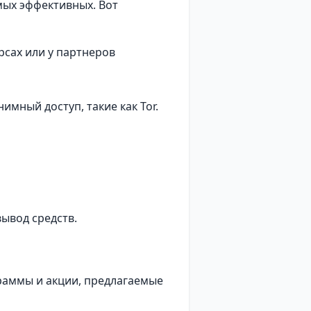
амых эффективных. Вот
сах или у партнеров
мный доступ, такие как Tor.
ывод средств.
ограммы и акции, предлагаемые