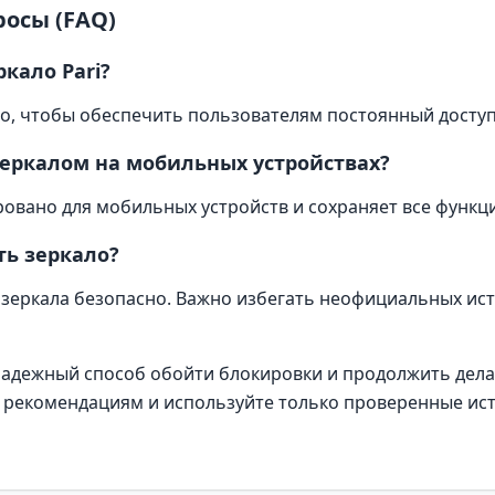
осы (FAQ)
ркало Pari?
о, чтобы обеспечить пользователям постоянный доступ 
еркалом на мобильных устройствах?
ровано для мобильных устройств и сохраняет все функци
ть зеркало?
зеркала безопасно. Важно избегать неофициальных ист
 надежный способ обойти блокировки и продолжить дел
 рекомендациям и используйте только проверенные исто