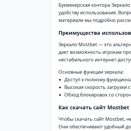
Букмекерская контора Зеркало
удобству использования. Вопрос
материале мы подробно рассмо
Преимущества использов
Зеркало Mostbet — это альтер
дает возможность игрокам про
нестабильного интернет-досту
Основные функции зеркала:
Доступ к полному функцион
Высокая скорость загрузки с
Обход блокировок со сторо
Как скачать сайт Mostbet
Чтобы скачать сайт Mostbet,
Они обеспечивают удобный дос