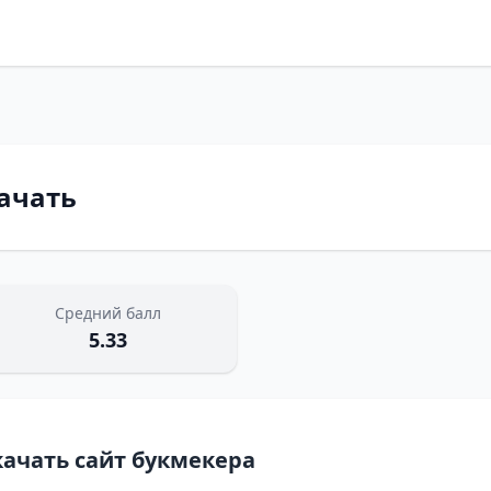
качать
Средний балл
5.33
качать сайт букмекера