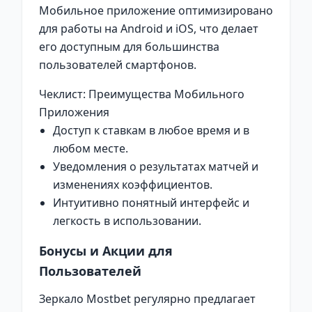
Мобильное приложение оптимизировано
для работы на Android и iOS, что делает
его доступным для большинства
пользователей смартфонов.
Чеклист: Преимущества Мобильного
Приложения
Доступ к ставкам в любое время и в
любом месте.
Уведомления о результатах матчей и
изменениях коэффициентов.
Интуитивно понятный интерфейс и
легкость в использовании.
Бонусы и Акции для
Пользователей
Зеркало Mostbet регулярно предлагает