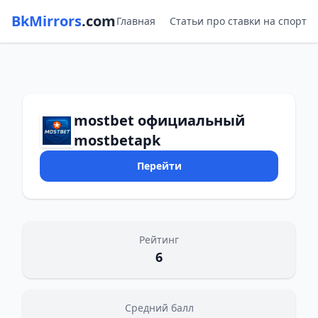
BkMirrors
.com
Главная
Статьи про ставки на спорт
mostbet официальный
mostbetapk
Перейти
Рейтинг
6
Средний балл