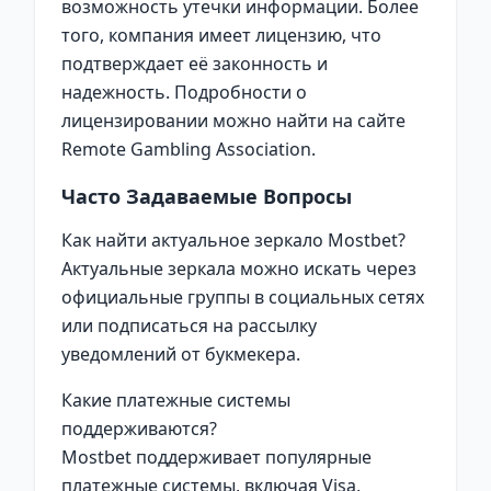
возможность утечки информации. Более
того, компания имеет лицензию, что
подтверждает её законность и
надежность. Подробности о
лицензировании можно найти на сайте
Remote Gambling Association
.
Часто Задаваемые Вопросы
Как найти актуальное зеркало Mostbet?
Актуальные зеркала можно искать через
официальные группы в социальных сетях
или подписаться на рассылку
уведомлений от букмекера.
Какие платежные системы
поддерживаются?
Mostbet поддерживает популярные
платежные системы, включая Visa,