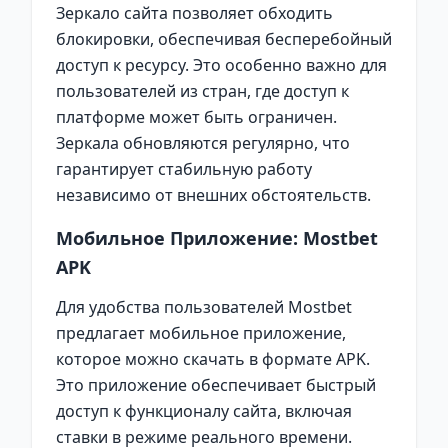
Зеркало сайта позволяет обходить
блокировки, обеспечивая бесперебойный
доступ к ресурсу. Это особенно важно для
пользователей из стран, где доступ к
платформе может быть ограничен.
Зеркала обновляются регулярно, что
гарантирует стабильную работу
независимо от внешних обстоятельств.
Мобильное Приложение: Mostbet
APK
Для удобства пользователей Mostbet
предлагает мобильное приложение,
которое можно скачать в формате APK.
Это приложение обеспечивает быстрый
доступ к функционалу сайта, включая
ставки в режиме реального времени.