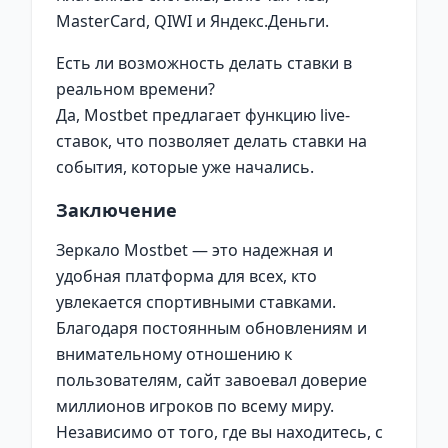
MasterCard, QIWI и Яндекс.Деньги.
Есть ли возможность делать ставки в
реальном времени?
Да, Mostbet предлагает функцию live-
ставок, что позволяет делать ставки на
события, которые уже начались.
Заключение
Зеркало Mostbet — это надежная и
удобная платформа для всех, кто
увлекается спортивными ставками.
Благодаря постоянным обновлениям и
внимательному отношению к
пользователям, сайт завоевал доверие
миллионов игроков по всему миру.
Независимо от того, где вы находитесь, с