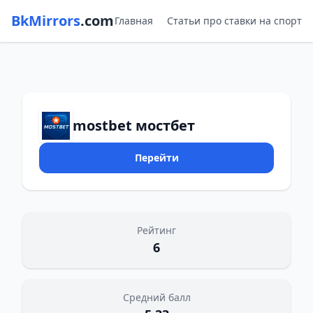
BkMirrors
.com
Главная
Статьи про ставки на спорт
mostbet мостбет
Перейти
Рейтинг
6
Средний балл