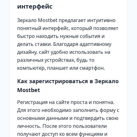
интерфейс
Зеркало Mostbet предлагает интуитивно
понятный интерфейс, который позволяет
быстро находить нужные события и
делать ставки. Благодаря адаптивному
дизайну, сайт удобно использовать на
различных устройствах, будь то
компьютер, планшет или смартфон.
Как зарегистрироваться в Зеркало
Mostbet
Регистрация на сайте проста и понятна.
Для этого необходимо заполнить форму с
основными данными и подтвердить свою
личность. После этого пользователи
получают доступ ко всем функциям и