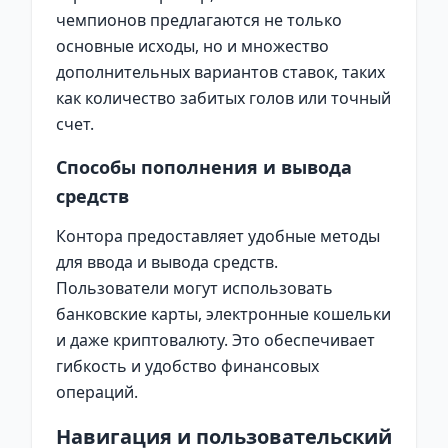
чемпионов предлагаются не только
основные исходы, но и множество
дополнительных вариантов ставок, таких
как количество забитых голов или точный
счет.
Способы пополнения и вывода
средств
Контора предоставляет удобные методы
для ввода и вывода средств.
Пользователи могут использовать
банковские карты, электронные кошельки
и даже криптовалюту. Это обеспечивает
гибкость и удобство финансовых
операций.
Навигация и пользовательский