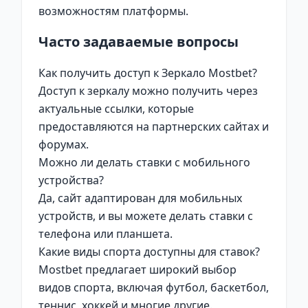
возможностям платформы.
Часто задаваемые вопросы
Как получить доступ к Зеркало Mostbet?
Доступ к зеркалу можно получить через
актуальные ссылки, которые
предоставляются на партнерских сайтах и
форумах.
Можно ли делать ставки с мобильного
устройства?
Да, сайт адаптирован для мобильных
устройств, и вы можете делать ставки с
телефона или планшета.
Какие виды спорта доступны для ставок?
Mostbet предлагает широкий выбор
видов спорта, включая футбол, баскетбол,
теннис, хоккей и многие другие.