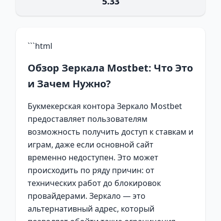
5.33
```html
Обзор Зеркала Mostbet: Что Это
и Зачем Нужно?
Букмекерская контора Зеркало Mostbet
предоставляет пользователям
возможность получить доступ к ставкам и
играм, даже если основной сайт
временно недоступен. Это может
происходить по ряду причин: от
технических работ до блокировок
провайдерами. Зеркало — это
альтернативный адрес, который