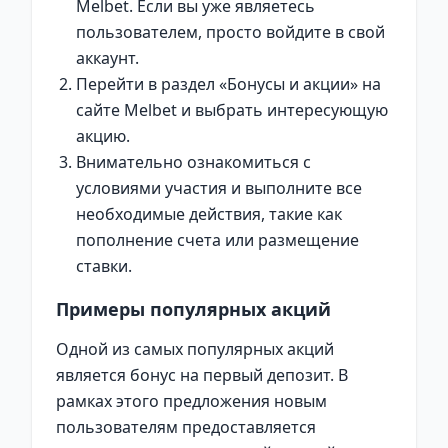
Melbet. Если вы уже являетесь
пользователем, просто войдите в свой
аккаунт.
Перейти в раздел «Бонусы и акции» на
сайте Melbet и выбрать интересующую
акцию.
Внимательно ознакомиться с
условиями участия и выполните все
необходимые действия, такие как
пополнение счета или размещение
ставки.
Примеры популярных акций
Одной из самых популярных акций
является бонус на первый депозит. В
рамках этого предложения новым
пользователям предоставляется