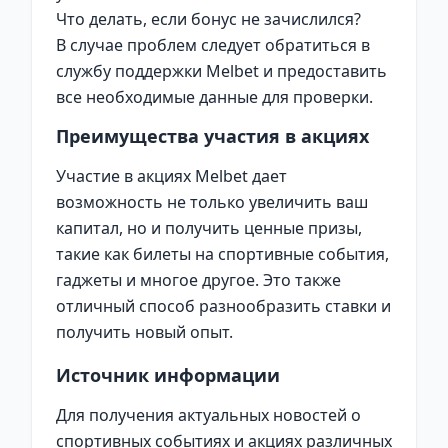
Что делать, если бонус не зачислился?
В случае проблем следует обратиться в
службу поддержки Melbet и предоставить
все необходимые данные для проверки.
Преимущества участия в акциях
Участие в акциях Melbet дает
возможность не только увеличить ваш
капитал, но и получить ценные призы,
такие как билеты на спортивные события,
гаджеты и многое другое. Это также
отличный способ разнообразить ставки и
получить новый опыт.
Источник информации
Для получения актуальных новостей о
спортивных событиях и акциях различных