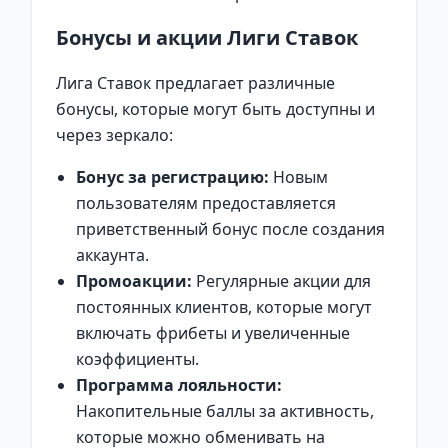
Бонусы и акции Лиги Ставок
Лига Ставок предлагает различные
бонусы, которые могут быть доступны и
через зеркало:
Бонус за регистрацию:
Новым
пользователям предоставляется
приветственный бонус после создания
аккаунта.
Промоакции:
Регулярные акции для
постоянных клиентов, которые могут
включать фрибеты и увеличенные
коэффициенты.
Программа лояльности:
Накопительные баллы за активность,
которые можно обменивать на