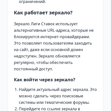
ограничений.
Как работает зеркало?
Зеркало Лиги Ставок использует
альтернативные URL-адреса, которые не
блокируются интернет-провайдерами.
Это позволяет пользователям заходить
на сайт, даже если основной домен
недоступен. Зеркало обновляется
регулярно, чтобы обеспечить
постоянный доступ.
Как войти через зеркало?
Найдите актуальный адрес зеркала. Это
можно сделать через поисковые
системы или тематические форумы.
Перейдите по ссылке зеркала в