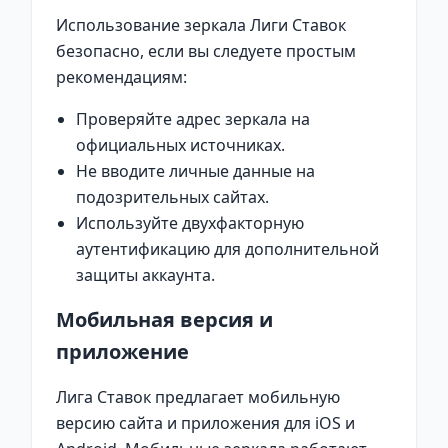
Использование зеркала Лиги Ставок
безопасно, если вы следуете простым
рекомендациям:
Проверяйте адрес зеркала на
официальных источниках.
Не вводите личные данные на
подозрительных сайтах.
Используйте двухфакторную
аутентификацию для дополнительной
защиты аккаунта.
Мобильная версия и
приложение
Лига Ставок предлагает мобильную
версию сайта и приложения для iOS и