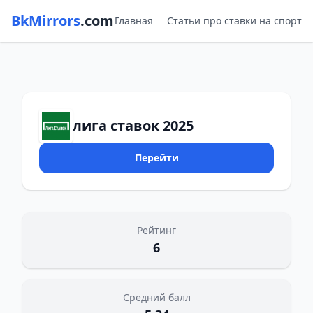
BkMirrors
.com
Главная
Статьи про ставки на спорт
лига ставок 2025
Перейти
Рейтинг
6
Средний балл