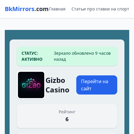
BkMirrors
.com
Главная
Статьи про ставки на спорт
СТАТУС:
Зеркало обновлено 9 часов
АКТИВНО
назад
Gizbo
Перейти на
Casino
сайт
Рейтинг
6