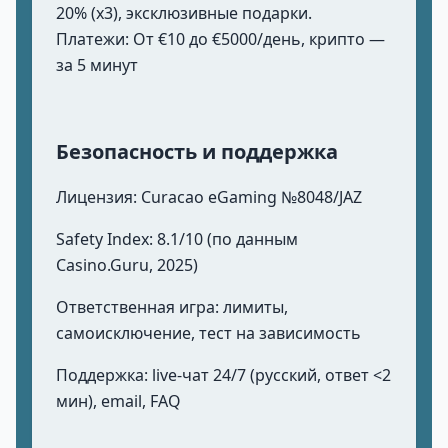
20% (x3), эксклюзивные подарки.
Платежи: От €10 до €5000/день, крипто —
за 5 минут
Безопасность и поддержка
Лицензия: Curacao eGaming №8048/JAZ
Safety Index: 8.1/10 (по данным
Casino.Guru, 2025)
Ответственная игра: лимиты,
самоисключение, тест на зависимость
Поддержка: live-чат 24/7 (русский, ответ <2
мин), email, FAQ