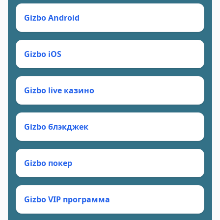
Gizbo Android
Gizbo iOS
Gizbo live казино
Gizbo блэкджек
Gizbo покер
Gizbo VIP программа