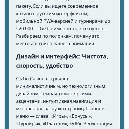
пакету. Если вы ищете современное
казино с русским интерфейсом,
мобильной PWA-версией и турнирами до
€20 000 — Gizbo именно то, что нужно.
Разбираем по полочкам, почему это
место достойно вашего внимания.
Дизайн и интерфейс: Чистота,
скорость, удобство
Gizbo Casino встречает
минималистичным, но технологичным
дизайном: тёмная тема с яркими
акцентами, интуитивная навигация и
мгновенная загрузка страниц. Главное
меню — слева: «Игры», «Бонусы»,
«Турниры», «Платежи», «VIP». Регистрация