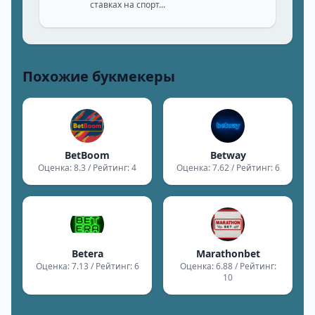
ставках на спорт...
Похожие букмекеры
BetBoom
Betway
Оценка: 8.3 / Рейтинг: 4
Оценка: 7.62 / Рейтинг: 6
Betera
Marathonbet
Оценка: 7.13 / Рейтинг: 6
Оценка: 6.88 / Рейтинг:
10