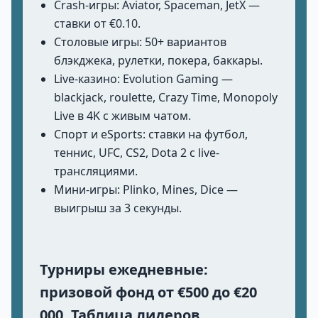
Crash-игры: Aviator, Spaceman, JetX —
ставки от €0.10.
Столовые игры: 50+ вариантов
блэкджека, рулетки, покера, баккары.
Live-казино: Evolution Gaming —
blackjack, roulette, Crazy Time, Monopoly
Live в 4K с живым чатом.
Спорт и eSports: ставки на футбол,
теннис, UFC, CS2, Dota 2 с live-
трансляциями.
Мини-игры: Plinko, Mines, Dice —
выигрыш за 3 секунды.
Турниры ежедневные:
призовой фонд от €500 до €20
000. Таблица лидеров