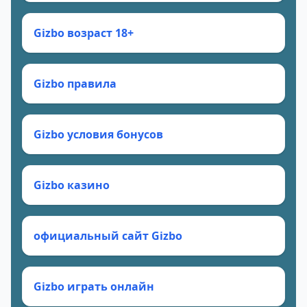
Gizbo возраст 18+
Gizbo правила
Gizbo условия бонусов
Gizbo казино
официальный сайт Gizbo
Gizbo играть онлайн