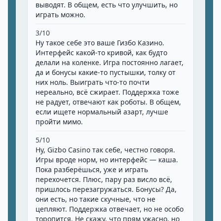
выводят. В общем, есть что улучшить, но
играть можно.
3/10
Ну такое себе это ваше Гизбо Казино.
Интерфейс какой-то кривой, как будто
делали на коленке. Игра постоянно лагает,
да и бонусы какие-то пустышки, толку от
них ноль. Выиграть что-то почти
нереально, всё сжирает. Поддержка тоже
не радует, отвечают как роботы. В общем,
если ищете нормальный азарт, лучше
пройти мимо.
5/10
Ну, Gizbo Casino так себе, честно говоря.
Игры вроде норм, но интерфейс — каша.
Пока разберёшься, уже и играть
перехочется. Плюс, пару раз висло всё,
пришлось перезагружаться. Бонусы? Да,
они есть, но такие скучные, что не
цепляют. Поддержка отвечает, но не особо
торопится. Не скажу, что прям ужасно, но