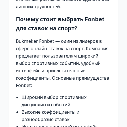
лишних трудностей.
Почему стоит выбрать Fonbet
для ставок на спорт?
Bukmeker Fonbet — один из лидеров в
сфере онлайн-ставок на спорт. Компания
предлагает пользователям широкий
выбор спортивных событий, удобный
интерфейс и привлекательные
коэффициенты. Основные преимущества
Fonbet:
Широкий выбор спортивных
дисциплин и событий.
Высокие коэффициенты и
разнообразие ставок.
Интуитивно понятный интерфейс.