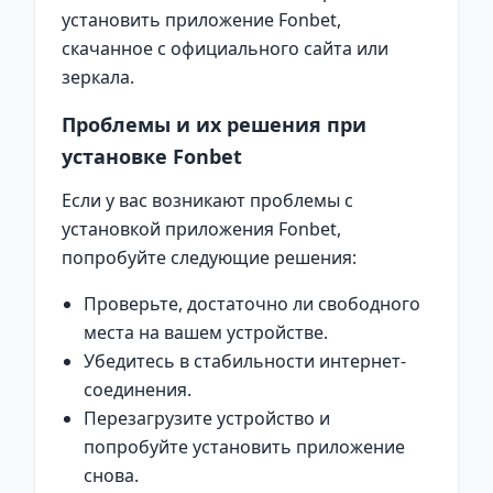
установить приложение Fonbet,
скачанное с официального сайта или
зеркала.
Проблемы и их решения при
установке Fonbet
Если у вас возникают проблемы с
установкой приложения Fonbet,
попробуйте следующие решения:
Проверьте, достаточно ли свободного
места на вашем устройстве.
Убедитесь в стабильности интернет-
соединения.
Перезагрузите устройство и
попробуйте установить приложение
снова.