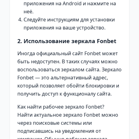
приложения на Android и нажмите на
неё.
Следуйте инструкциям для установки
приложения на ваше устройство.
2. Использование зеркала Fonbet
Иногда официальный сайт Fonbet может
быть недоступен. В таких случаях можно
воспользоваться зеркалом сайта. Зеркало
Fonbet — это альтернативный адрес,
который позволяет обойти блокировки и
получить доступ к функционалу сайта.
Как найти рабочее зеркало Fonbet?
Найти актуальное зеркало Fonbet можно
через поисковые системы или
подписавшись на уведомления от