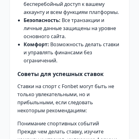
бесперебойный доступ к вашему
аккаунту и всем функциям платформы.
Безопасность:
Все транзакции и
личные данные защищены на уровне
основного сайта.
Комфорт:
Возможность делать ставки
и управлять финансами без
ограничений.
Советы для успешных ставок
Ставки на спорт с Fonbet могут быть не
только увлекательными, но и
прибыльными, если следовать
некоторым рекомендациям:
Понимание спортивных событий
Прежде чем делать ставку, изучите