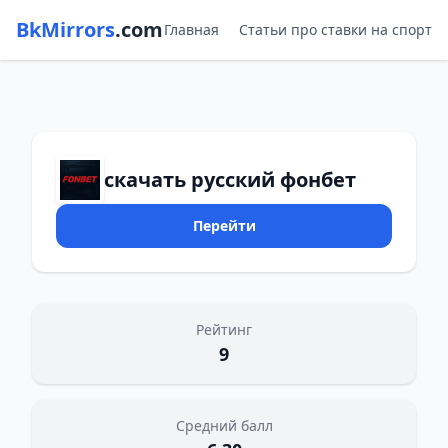
BkMirrors
.com
Главная
Статьи про ставки на спорт
скачать русский фонбет
Перейти
Рейтинг
9
Средний балл