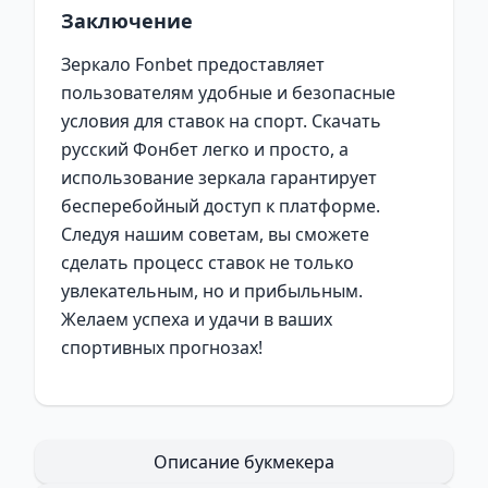
Заключение
Зеркало Fonbet предоставляет
пользователям удобные и безопасные
условия для ставок на спорт. Скачать
русский Фонбет легко и просто, а
использование зеркала гарантирует
бесперебойный доступ к платформе.
Следуя нашим советам, вы сможете
сделать процесс ставок не только
увлекательным, но и прибыльным.
Желаем успеха и удачи в ваших
спортивных прогнозах!
Описание букмекера