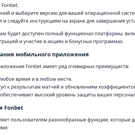
т
Fonbet
.
ний и выберите версию для вашей операционной системы
 и следуйте инструкциям на экране для завершения уст
вам будет доступен полный функционал платформы, вкл
грышей и участие в акциях и бонусных программах.
вания мобильного приложения
иложения Fonbet имеет ряд очевидных преимуществ:
 любое время и в любом месте.
уп к результатам матчей и обновлениям коэффициенто
обеспечивает высокий уровень защиты ваших персонал
 Fonbet
яет пользователям разнообразные функции, которые д
ыми: