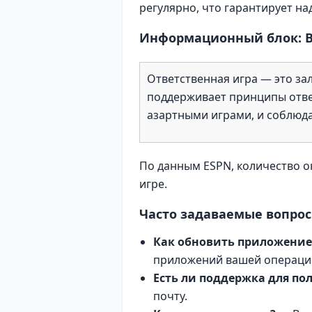
регулярно, что гарантирует н
Информационный блок: В
Ответственная игра — это за
поддерживает принципы ответ
азартными играми, и соблюд
По данным
ESPN
, количество 
игре.
Часто задаваемые вопрос
Как обновить приложение
приложений вашей операци
Есть ли поддержка для по
почту.