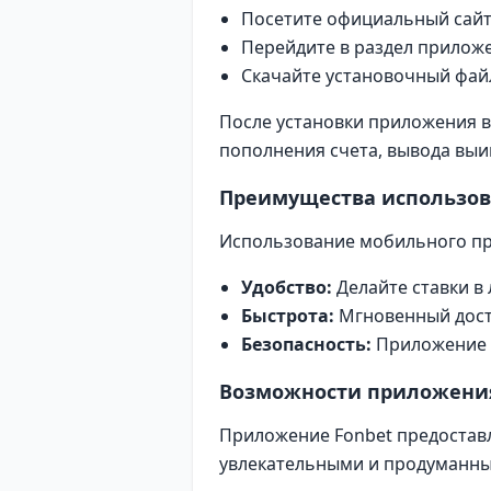
Посетите официальный сай
Перейдите в раздел приложе
Скачайте установочный файл
После установки приложения 
пополнения счета, вывода выи
Преимущества использо
Использование мобильного пр
Удобство:
Делайте ставки в
Быстрота:
Мгновенный дост
Безопасность:
Приложение 
Возможности приложения
Приложение Fonbet предоставл
увлекательными и продуманн