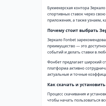
Букмекерская контора Зеркало
спортивных ставок через свою 
приложения, а также узнаем, к
Почему стоит выбрать Зе
Зеркало Fonbet зарекомендова
преимущество — это доступнос
событий и делать ставки в люб
Фонбет предлагает широкий спе
платформа активно сотруднич
актуальные и точные коэффиц
Как скачать и установит
Процесс скачивания и установ
чтобы начать пользоваться в