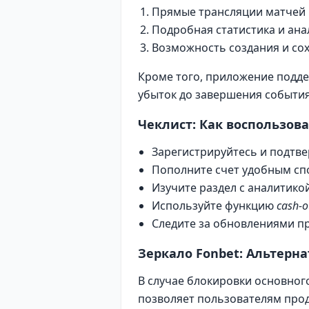
Прямые трансляции матчей 
Подробная статистика и ана
Возможность создания и сох
Кроме того, приложение подд
убыток до завершения события
Чеклист: Как воспользов
Зарегистрируйтесь и подтве
Пополните счет удобным сп
Изучите раздел с аналитико
Используйте функцию
cash-o
Следите за обновлениями п
Зеркало Fonbet: Альтерн
В случае блокировки основного
позволяет пользователям прод