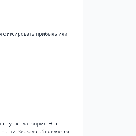
м фиксировать прибыль или
доступ к платформе. Это
ьности. Зеркало обновляется