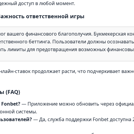
адежный доступ в любой момент.
ажность ответственной игры
лог вашего финансового благополучия. Букмекерская ко
ственного беттинга. Пользователи должны осознавать 
ать лимиты для предотвращения возможных финансовых
онлайн-ставок продолжает расти, что подчеркивает важн
ы (FAQ)
 Fonbet?
— Приложение можно обновить через официал
онной системы.
льзователей?
— Да, служба поддержки Fonbet доступна 2