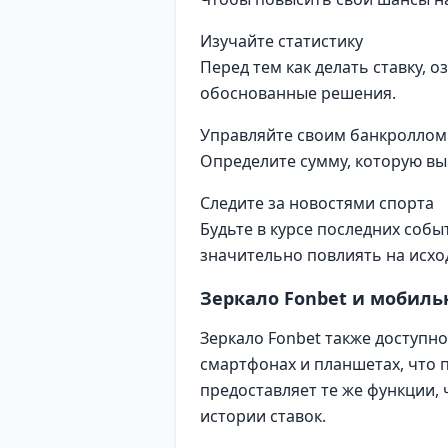
Изучайте статистику
Перед тем как делать ставку, 
обоснованные решения.
Управляйте своим банкроллом
Определите сумму, которую вы 
Следите за новостями спорта
Будьте в курсе последних собы
значительно повлиять на исхо
Зеркало Fonbet и мобиль
Зеркало Fonbet также доступн
смартфонах и планшетах, что 
предоставляет те же функции, 
истории ставок.