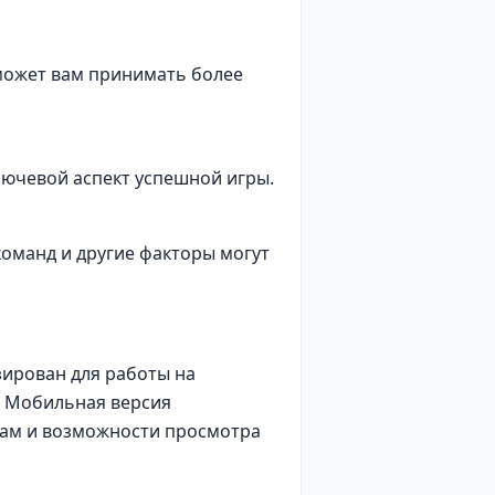
оможет вам принимать более
ключевой аспект успешной игры.
команд и другие факторы могут
зирован для работы на
е. Мобильная версия
авкам и возможности просмотра