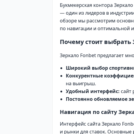
Букмекерская контора Зеркало 
— один из лидеров в индустри
обзоре мы рассмотрим основны
по навигации и оптимальной и
Почему стоит выбрать 
Зеркало Fonbet предлагает мн
Широкий выбор спортивн
Конкурентные коэффицие
на выигрыш.
Удобный интерфейс:
сайт 
Постоянно обновляемое зе
Навигация по сайту Зерк
Интерфейс сайта Зеркало Fonb
и рынки для ставок. Основные