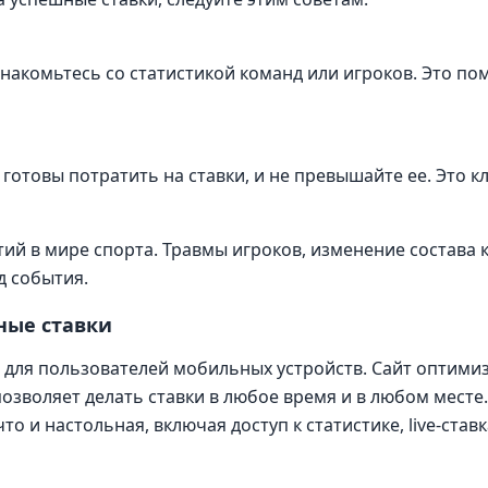
ознакомьтесь со статистикой команд или игроков. Это п
готовы потратить на ставки, и не превышайте ее. Это 
тий в мире спорта. Травмы игроков, изменение состава 
д события.
ные ставки
о для пользователей мобильных устройств. Сайт оптими
позволяет делать ставки в любое время и в любом мест
что и настольная, включая доступ к статистике, live-ст