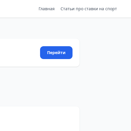
Главная
Статьи про ставки на спорт
Перейти