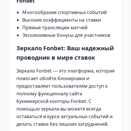
Fonbet
Многообразие спортивных событий
Высокие коэффициенты на ставки
Прямые трансляции матчей
Эксклюзивные бонусы для участников
Зеркало Fonbet: Ваш надежный
проводник в мире ставок
Зеркало Fonbet — это платформа, которая
помогает обойти блокировки и
предоставляет пользователям доступ к
полному функционалу сайта
букмекерской конторы Fonbet. С
помощью зеркала вы можете всегда
оставаться в курсе актуальных событий и
делать ставки без лишних затруднений.