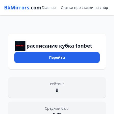
BkMirrors
.com
Главная
Статьи про ставки на спорт
расписание кубка fonbet
Перейти
Рейтинг
9
Средний балл