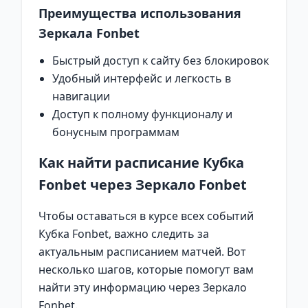
Преимущества использования
Зеркала Fonbet
Быстрый доступ к сайту без блокировок
Удобный интерфейс и легкость в
навигации
Доступ к полному функционалу и
бонусным программам
Как найти расписание Кубка
Fonbet через Зеркало Fonbet
Чтобы оставаться в курсе всех событий
Кубка Fonbet, важно следить за
актуальным расписанием матчей. Вот
несколько шагов, которые помогут вам
найти эту информацию через Зеркало
Fonbet.