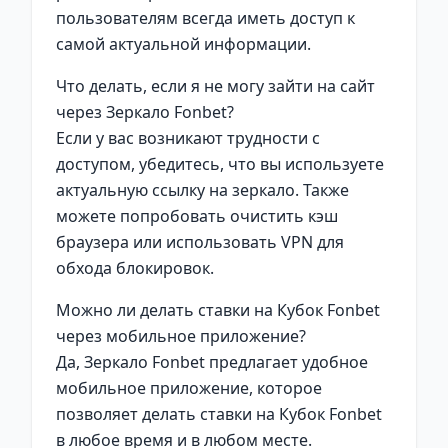
пользователям всегда иметь доступ к
самой актуальной информации.
Что делать, если я не могу зайти на сайт
через Зеркало Fonbet?
Если у вас возникают трудности с
доступом, убедитесь, что вы используете
актуальную ссылку на зеркало. Также
можете попробовать очистить кэш
браузера или использовать VPN для
обхода блокировок.
Можно ли делать ставки на Кубок Fonbet
через мобильное приложение?
Да, Зеркало Fonbet предлагает удобное
мобильное приложение, которое
позволяет делать ставки на Кубок Fonbet
в любое время и в любом месте.