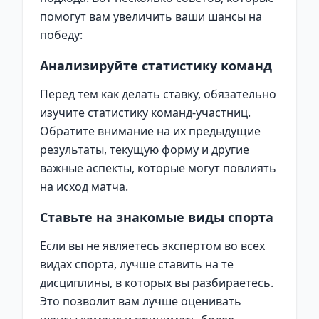
помогут вам увеличить ваши шансы на
победу:
Анализируйте статистику команд
Перед тем как делать ставку, обязательно
изучите статистику команд-участниц.
Обратите внимание на их предыдущие
результаты, текущую форму и другие
важные аспекты, которые могут повлиять
на исход матча.
Ставьте на знакомые виды спорта
Если вы не являетесь экспертом во всех
видах спорта, лучше ставить на те
дисциплины, в которых вы разбираетесь.
Это позволит вам лучше оценивать