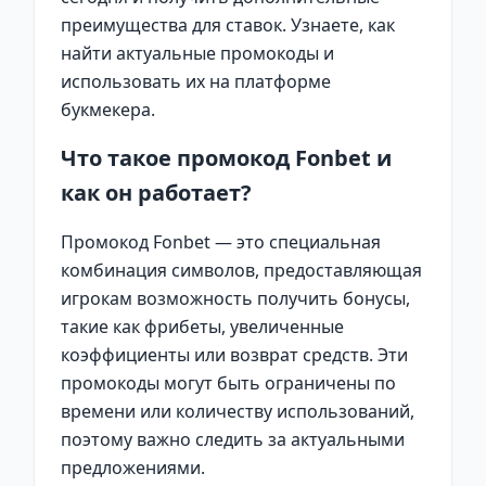
преимущества для ставок. Узнаете, как
найти актуальные промокоды и
использовать их на платформе
букмекера.
Что такое промокод Fonbet и
как он работает?
Промокод Fonbet — это специальная
комбинация символов, предоставляющая
игрокам возможность получить бонусы,
такие как фрибеты, увеличенные
коэффициенты или возврат средств. Эти
промокоды могут быть ограничены по
времени или количеству использований,
поэтому важно следить за актуальными
предложениями.