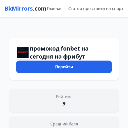
BkMirrors
.com
Главная
Статьи про ставки на спорт
промокод fonbet на
сегодня на фрибут
Перейти
Рейтинг
9
Средний балл