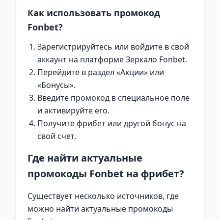
Как использовать промокод
Fonbet?
Зарегистрируйтесь или войдите в свой
аккаунт на платформе Зеркало Fonbet.
Перейдите в раздел «Акции» или
«Бонусы».
Введите промокод в специальное поле
и активируйте его.
Получите фрибет или другой бонус на
свой счет.
Где найти актуальные
промокоды Fonbet на фрибет?
Существует несколько источников, где
можно найти актуальные промокоды