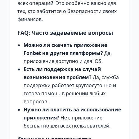
всех операций. Это особенно важно для
тех, кто заботится о безопасности своих
финансов.
FAQ: Часто задаваемые вопросы
Можно ли скачать приложение
Fonbet на другие платформы?
Да,
приложение доступно и для iOS.
Есть ли поддержка на случай
возникновения проблем?
Да, служба
поддержки работает круглосуточно и
готова помочь в решении любых
вопросов.
Нужно ли платить за использование
приложения?
Нет, приложение
бесплатно для всех пользователей.