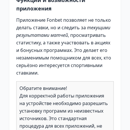
Функции и возможности
приложения
Приложение Fonbet позволяет не только
делать ставки, но и следить за
текущими
результатами матчей
, просматривать
статистику, а также участвовать в акциях
и бонусных программах. Это делает его
незаменимым помощником для всех, кто
серьёзно интересуется спортивными
ставками.
Обратите внимание!
Для корректной работы приложения
на устройстве необходимо разрешить
установку программ из неизвестных
источников. Это стандартная
процедура для всех приложений, не