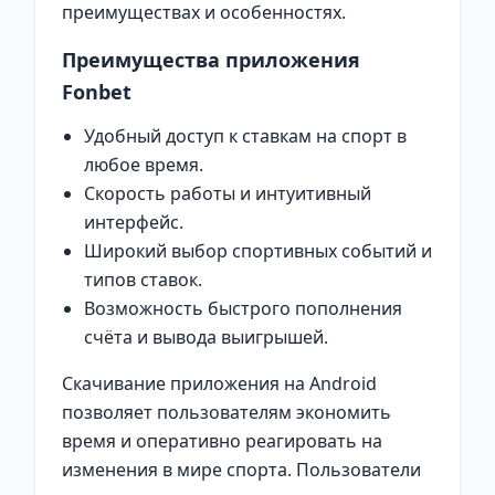
преимуществах и особенностях.
Преимущества приложения
Fonbet
Удобный доступ к ставкам на спорт в
любое время.
Скорость работы и интуитивный
интерфейс.
Широкий выбор спортивных событий и
типов ставок.
Возможность быстрого пополнения
счёта и вывода выигрышей.
Скачивание приложения на Android
позволяет пользователям экономить
время и оперативно реагировать на
изменения в мире спорта. Пользователи