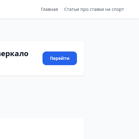
Главная
Статьи про ставки на спорт
зеркало
Перейти