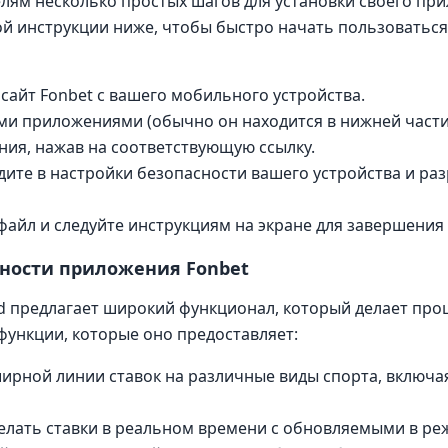
лям несколько простых шагов для установки своего при
ой инструкции ниже, чтобы быстро начать пользоватьс
сайт Fonbet
с вашего мобильного устройства.
ми приложениями (обычно он находится в нижней части
ия, нажав на соответствующую ссылку.
дите в настройки безопасности вашего устройства и р
айл и следуйте инструкциям на экране для завершения 
ности приложения Fonbet
d предлагает широкий функционал, который делает проц
функции, которые оно предоставляет:
ширной линии ставок на различные виды спорта, включая
елать ставки в реальном времени с обновляемыми в ре