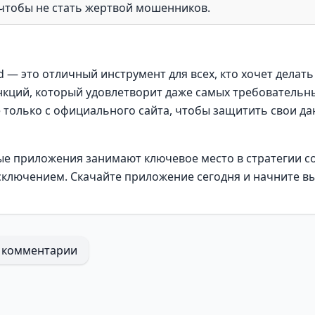
чтобы не стать жертвой мошенников.
 — это отличный инструмент для всех, кто хочет делать
кций, который удовлетворит даже самых требовательны
 только с официального сайта, чтобы защитить свои да
ые приложения занимают ключевое место в стратегии с
исключением. Скачайте приложение сегодня и начните в
 комментарии