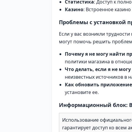
Статистика
: Доступ к полн
Казино
: Встроенное казино
Проблемы с установкой 
Если у вас возникли трудност
могут помочь решить проблем
Почему я не могу найти пр
политики магазина в отноше
Что делать, если я не мог
неизвестных источников в н
Как обновить приложение
установите ее.
Информационный блок: В
Использование официального
гарантирует доступ ко всем 