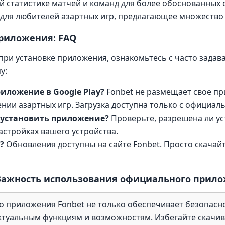
ой статистике матчей и команд для более обоснованных 
 для любителей азартных игр, предлагающее множество 
приложения: FAQ
и при установке приложения, ознакомьтесь с часто зад
у:
иложение в Google Play?
Fonbet не размещает свое при
нии азартных игр. Загрузка доступна только с официаль
у установить приложение?
Проверьте, разрешена ли у
астройках вашего устройства.
?
Обновления доступны на сайте Fonbet. Просто скачай
ажность использования официального прил
 приложения Fonbet не только обеспечивает безопасно
актуальным функциям и возможностям. Избегайте скачи