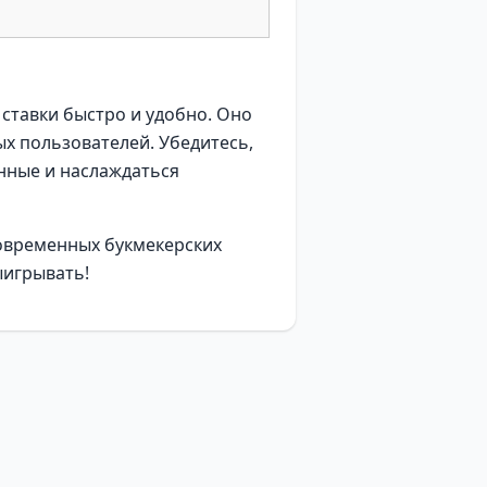
 ставки быстро и удобно. Оно
х пользователей. Убедитесь,
нные и наслаждаться
овременных букмекерских
ыигрывать!