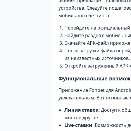
Фонбет предлагает пользовате
устройства. Следуйте пошагов
мобильного беттинга:
Перейдите на
официальный 
Найдите раздел с мобильны
Скачайте APK-файл приложен
После загрузки файла перей
из неизвестных источников.
Откройте загруженный APK-ф
Функциональные возмож
Приложение Fonbet для Androi
увлекательным. Вот основные 
Линия ставок
: Доступ к об
многое другое.
Live-ставки
: Возможность д