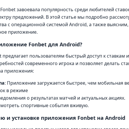
 Fonbet завоевала популярность среди любителей ставо
ктру предложений. В этой статье мы подробно рассмотр
тва с операционной системой Android, а также выясним
ное приложение.
иложение Fonbet для Android?
предлагает пользователям быстрый доступ к ставкам и
ребностей современного игрока и позволяет делать ста
а приложения:
па
: Приложение загружается быстрее, чем мобильная ве
ок в режиме
ведомления о результатах матчей и актуальных акциях.
смотреть спортивные события вживую.
ю и установке приложения Fonbet на Android