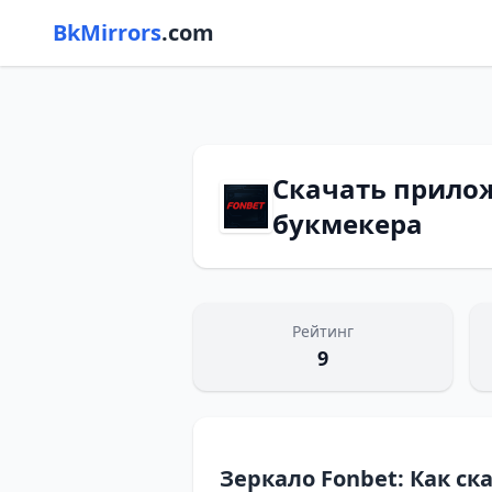
BkMirrors
.com
Скачать прилож
букмекера
Рейтинг
9
Зеркало Fonbet: Как ск