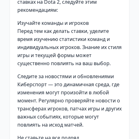
ставках на Dota 2, следуйте этим
рекомендациям:
Изучайте команды и игроков
Перед тем как делать ставки, уделите
время изучению статистики команд и
индивидуальных игроков. Знание их стиля
игры и текущей формы может
существенно повлиять на ваш выбор.
Следите за новостями и обновлениями
Киберспорт — это динамичная среда, где
изменения могут произойти в любой
момент. Регулярно проверяйте новости о
трансферах игроков, патчах игры и других
важных событиях, которые могут
повлиять на исход матчей.
Не ставьте на все подряд