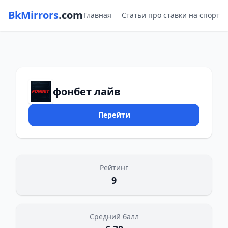
BkMirrors
.com
Главная
Статьи про ставки на спорт
фонбет лайв
Перейти
Рейтинг
9
Средний балл