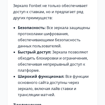
Зеркало Fonbet не только обеспечивает
доступ к ставкам, но и предлагает ряд
других преимуществ:
Безопасность:
Все зеркала защищены
протоколами шифрования,
обеспечивающими безопасность
данных пользователей.
Быстрый доступ:
Зеркала позволяют
обходить блокировки и ограничения,
обеспечивая непрерывный доступ к
платформе.
Широкий функционал:
Все функции
основного сайта доступны через
зеркало, включая лайв ставки и
трансляции матчей.
Заключение