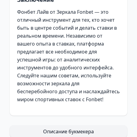
Фонбет Лайв от Зеркала Fonbet — это
отличный инструмент для тех, кто хочет
быть в центре событий и делать ставки в
реальном времени. Независимо от
вашего опыта в ставках, платформа
предлагает все необходимое для
успешной игры: от аналитических
инструментов до удобного интерфейса.
Следуйте нашим советам, используйте
возможности зеркала для
бесперебойного доступа и наслаждайтесь
миром спортивных ставок с Fonbet!
Описание букмекера