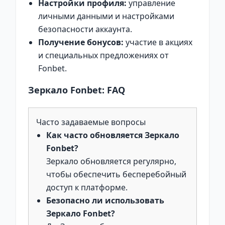
Настройки профиля:
управление
личными данными и настройками
безопасности аккаунта.
Получение бонусов:
участие в акциях
и специальных предложениях от
Fonbet.
Зеркало Fonbet: FAQ
Часто задаваемые вопросы
Как часто обновляется Зеркало
Fonbet?
Зеркало обновляется регулярно,
чтобы обеспечить бесперебойный
доступ к платформе.
Безопасно ли использовать
Зеркало Fonbet?