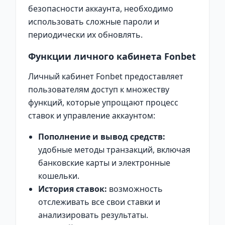
безопасности аккаунта, необходимо
использовать сложные пароли и
периодически их обновлять.
Функции личного кабинета Fonbet
Личный кабинет Fonbet предоставляет
пользователям доступ к множеству
функций, которые упрощают процесс
ставок и управление аккаунтом:
Пополнение и вывод средств:
удобные методы транзакций, включая
банковские карты и электронные
кошельки.
История ставок:
возможность
отслеживать все свои ставки и
анализировать результаты.