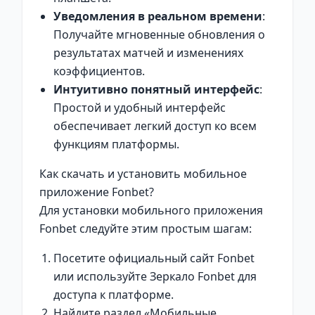
Уведомления в реальном времени
:
Получайте мгновенные обновления о
результатах матчей и изменениях
коэффициентов.
Интуитивно понятный интерфейс
:
Простой и удобный интерфейс
обеспечивает легкий доступ ко всем
функциям платформы.
Как скачать и установить мобильное
приложение Fonbet?
Для установки мобильного приложения
Fonbet следуйте этим простым шагам:
Посетите официальный сайт Fonbet
или используйте Зеркало Fonbet для
доступа к платформе.
Найдите раздел «Мобильные