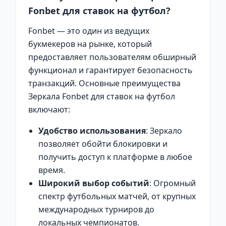
Fonbet для ставок на футбол?
Fonbet — это один из ведущих
букмекеров на рынке, который
предоставляет пользователям обширный
функционал и гарантирует безопасность
транзакций. Основные преимущества
Зеркала Fonbet для ставок на футбол
включают:
Удобство использования
: Зеркало
позволяет обойти блокировки и
получить доступ к платформе в любое
время.
Широкий выбор событий
: Огромный
спектр футбольных матчей, от крупных
международных турниров до
локальных чемпионатов.