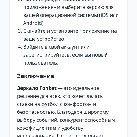
приложения» и выберите версию для
вашей операционной системы (iOS или
Android).
Скачайте и установите приложение на
ваше устройство.
Войдите в свой аккаунт или
зарегистрируйтесь, если вы новый
пользователь.
Заключение
Зеркало Fonbet
— это идеальное
решение для всех, кто хочет делать
ставки на футбол с комфортом и
безопасностью. Благодаря широкому
выбору событий, конкурентоспособным
коэффициентам и удобству
использования, Fonbet продолжает