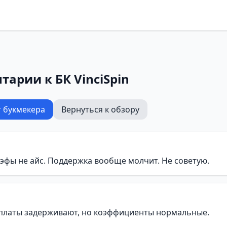
арии к БК VinciSpin
т букмекера
Вернуться к обзору
оэфы не айс. Поддержка вообще молчит. Не советую.
платы задерживают, но коэффициенты нормальные.