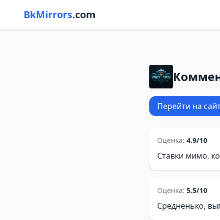
BkMirrors
.com
Коммент
Перейти на сай
Оценка:
4.9/10
Ставки мимо, к
Оценка:
5.5/10
Средненько, вы