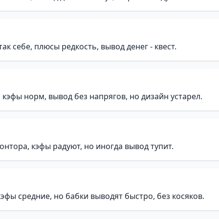
к себе, плюсы редкость, вывод денег - квест.
т, кэфы норм, вывод без напрягов, но дизайн устарел.
контора, кэфы радуют, но иногда вывод тупит.
эфы средние, но бабки выводят быстро, без косяков.