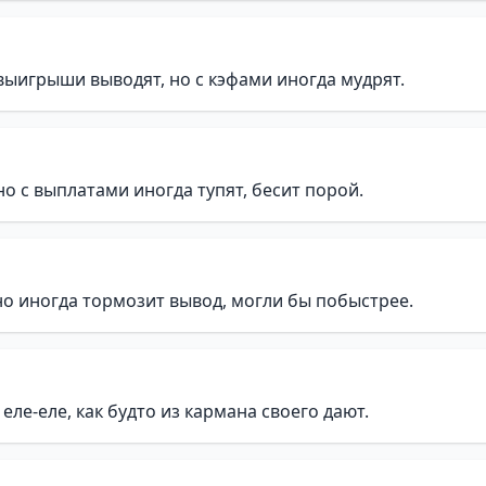
 выигрыши выводят, но с кэфами иногда мудрят.
 но с выплатами иногда тупят, бесит порой.
но иногда тормозит вывод, могли бы побыстрее.
еле-еле, как будто из кармана своего дают.