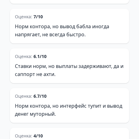
Оценка:
7/10
Норм контора, но вывод бабла иногда
напрягает, не всегда быстро.
Оценка:
6.1/10
Ставки норм, но выплаты задерживают, да и
саппорт не ахти.
Оценка:
6.7/10
Норм контора, но интерфейс тупит и вывод
денег муторный.
Оценка:
4/10