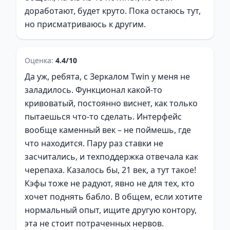
доработают, будет круто. Пока остаюсь тут,
но присматриваюсь к другим.
Оценка:
4.4/10
Да уж, ребята, с Зеркалом Twin у меня не
заладилось. Функционал какой-то
кривоватый, постоянно виснет, как только
пытаешься что-то сделать. Интерфейс
вообще каменный век – не поймешь, где
что находится. Пару раз ставки не
засчитались, и техподдержка отвечала как
черепаха. Казалось бы, 21 век, а тут такое!
Кэфы тоже не радуют, явно не для тех, кто
хочет поднять бабло. В общем, если хотите
нормальный опыт, ищите другую контору,
эта не стоит потраченных нервов.