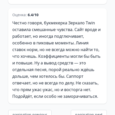
Оценка:
6.4/10
Честно говоря, букмекерка Зеркало Twin
оставила смешанные чувства. Сайт вроде и
работает, но иногда подглючивает,
особенно в пиковые моменты. Линия
ставок норм, но не всегда можно найти то,
что хочешь. Коэффициенты могли бы быть
и повыше. Ну а вывод средств — это
отдельная песня, порой реально ждёшь
дольше, чем хотелось бы. Саппорт
отвечает, но не всегда по делу. Не сказать,
что прям ужас-ужас, но и восторга нет.
Подойдёт, если особо не заморачиваться.
pagination.previous
pagination.next