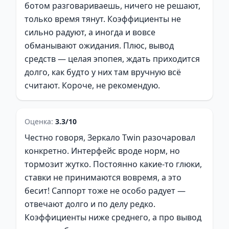
ботом разговариваешь, ничего не решают,
только время тянут. Коэффициенты не
сильно радуют, а иногда и вовсе
обманывают ожидания. Плюс, вывод
средств — целая эпопея, ждать приходится
долго, как будто у них там вручную всё
считают. Короче, не рекомендую.
Оценка:
3.3/10
Честно говоря, Зеркало Twin разочаровал
конкретно. Интерфейс вроде норм, но
тормозит жутко. Постоянно какие-то глюки,
ставки не принимаются вовремя, а это
бесит! Саппорт тоже не особо радует —
отвечают долго и по делу редко.
Коэффициенты ниже среднего, а про вывод