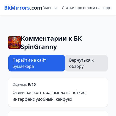
BkMirrors
.com
Главная
Статьи про ставки на спорт
Комментарии к БК
SpinGranny
Перейти на сайт
Вернуться к
букмекера
обзору
Оценка:
9/10
Отличная контора, выплаты чёткие,
интерфейс удобный, кайфую!