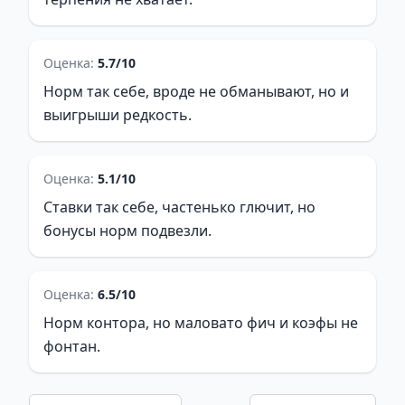
Оценка:
5.7/10
Норм так себе, вроде не обманывают, но и
выигрыши редкость.
Оценка:
5.1/10
Ставки так себе, частенько глючит, но
бонусы норм подвезли.
Оценка:
6.5/10
Норм контора, но маловато фич и коэфы не
фонтан.