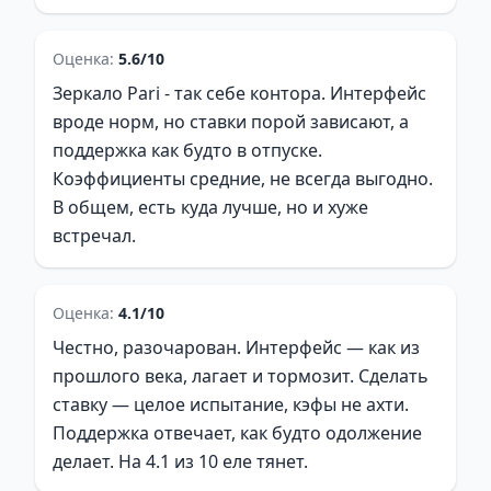
Оценка:
5.6/10
Зеркало Pari - так себе контора. Интерфейс
вроде норм, но ставки порой зависают, а
поддержка как будто в отпуске.
Коэффициенты средние, не всегда выгодно.
В общем, есть куда лучше, но и хуже
встречал.
Оценка:
4.1/10
Честно, разочарован. Интерфейс — как из
прошлого века, лагает и тормозит. Сделать
ставку — целое испытание, кэфы не ахти.
Поддержка отвечает, как будто одолжение
делает. На 4.1 из 10 еле тянет.