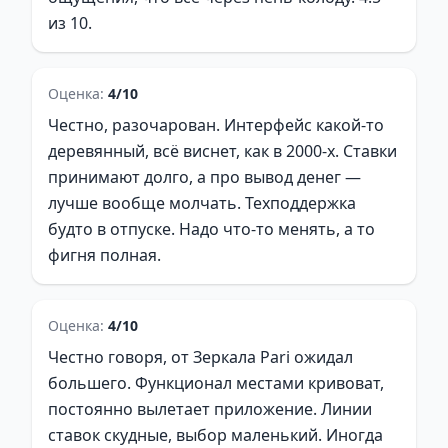
из 10.
Оценка:
4/10
Честно, разочарован. Интерфейс какой-то
деревянный, всё виснет, как в 2000-х. Ставки
принимают долго, а про вывод денег —
лучше вообще молчать. Техподдержка
будто в отпуске. Надо что-то менять, а то
фигня полная.
Оценка:
4/10
Честно говоря, от Зеркала Pari ожидал
большего. Функционал местами кривоват,
постоянно вылетает приложение. Линии
ставок скудные, выбор маленький. Иногда