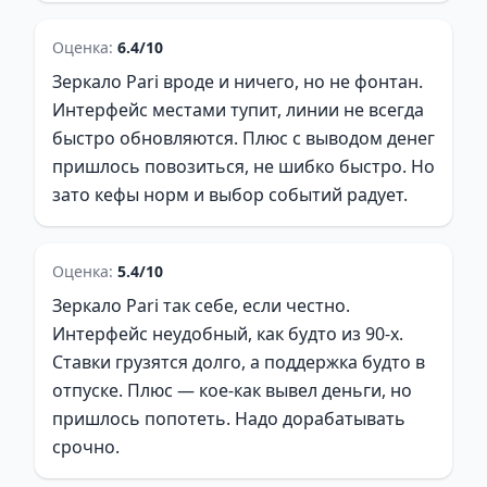
Оценка:
6.4/10
Зеркало Pari вроде и ничего, но не фонтан.
Интерфейс местами тупит, линии не всегда
быстро обновляются. Плюс с выводом денег
пришлось повозиться, не шибко быстро. Но
зато кефы норм и выбор событий радует.
Оценка:
5.4/10
Зеркало Pari так себе, если честно.
Интерфейс неудобный, как будто из 90-х.
Ставки грузятся долго, а поддержка будто в
отпуске. Плюс — кое-как вывел деньги, но
пришлось попотеть. Надо дорабатывать
срочно.