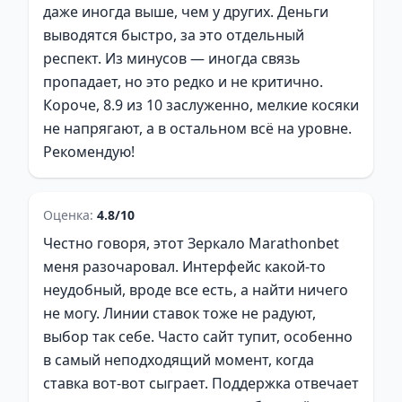
даже иногда выше, чем у других. Деньги
выводятся быстро, за это отдельный
респект. Из минусов — иногда связь
пропадает, но это редко и не критично.
Короче, 8.9 из 10 заслуженно, мелкие косяки
не напрягают, а в остальном всё на уровне.
Рекомендую!
Оценка:
4.8/10
Честно говоря, этот Зеркало Marathonbet
меня разочаровал. Интерфейс какой-то
неудобный, вроде все есть, а найти ничего
не могу. Линии ставок тоже не радуют,
выбор так себе. Часто сайт тупит, особенно
в самый неподходящий момент, когда
ставка вот-вот сыграет. Поддержка отвечает