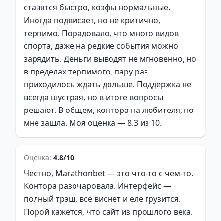
ставятся быстро, коэфы нормальные.
Иногда подвисает, но не критично,
терпимо. Порадовало, что много видов
спорта, даже на редкие события можно
зарядить. Деньги выводят не мгновенно, но
в пределах терпимого, пару раз
приходилось ждать дольше. Поддержка не
всегда шустрая, но в итоге вопросы
решают. В общем, контора на любителя, но
мне зашла. Моя оценка — 8.3 из 10.
Оценка:
4.8/10
Честно, Marathonbet — это что-то с чем-то.
Контора разочаровала. Интерфейс —
полный трэш, всё виснет и еле грузится.
Порой кажется, что сайт из прошлого века.