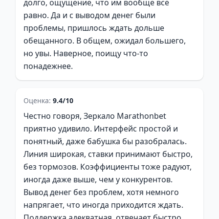
долго, ощущение, что им вообще всё
равно. Да и с выводом денег были
проблемы, пришлось ждать дольше
обещанного. В общем, ожидал большего,
но увы. Наверное, поищу что-то
понадежнее.
Оценка:
9.4/10
Честно говоря, Зеркало Marathonbet
приятно удивило. Интерфейс простой и
понятный, даже бабушка бы разобралась.
Линия широкая, ставки принимают быстро,
без тормозов. Коэффициенты тоже радуют,
иногда даже выше, чем у конкурентов.
Вывод денег без проблем, хотя немного
напрягает, что иногда приходится ждать.
Поддержка адекватная, отвечает быстро.