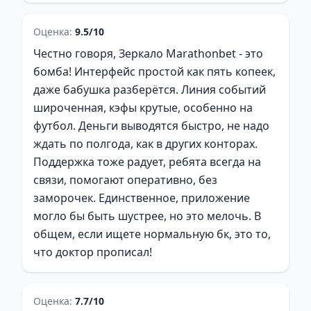
Оценка:
9.5/10
Честно говоря, Зеркало Marathonbet - это
бомба! Интерфейс простой как пять копеек,
даже бабушка разберётся. Линия событий
широченная, кэфы крутые, особенно на
футбол. Деньги выводятся быстро, не надо
ждать по полгода, как в других конторах.
Поддержка тоже радует, ребята всегда на
связи, помогают оперативно, без
заморочек. Единственное, приложение
могло бы быть шустрее, но это мелочь. В
общем, если ищете нормальную бк, это то,
что доктор прописал!
Оценка:
7.7/10