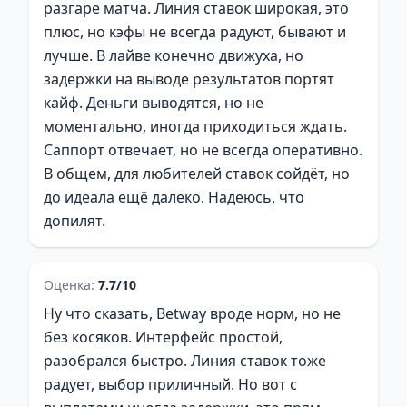
разгаре матча. Линия ставок широкая, это
плюс, но кэфы не всегда радуют, бывают и
лучше. В лайве конечно движуха, но
задержки на выводе результатов портят
кайф. Деньги выводятся, но не
моментально, иногда приходиться ждать.
Саппорт отвечает, но не всегда оперативно.
В общем, для любителей ставок сойдёт, но
до идеала ещё далеко. Надеюсь, что
допилят.
Оценка:
7.7/10
Ну что сказать, Betway вроде норм, но не
без косяков. Интерфейс простой,
разобрался быстро. Линия ставок тоже
радует, выбор приличный. Но вот с