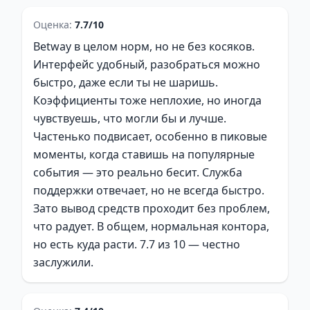
Оценка:
7.7/10
Betway в целом норм, но не без косяков.
Интерфейс удобный, разобраться можно
быстро, даже если ты не шаришь.
Коэффициенты тоже неплохие, но иногда
чувствуешь, что могли бы и лучше.
Частенько подвисает, особенно в пиковые
моменты, когда ставишь на популярные
события — это реально бесит. Служба
поддержки отвечает, но не всегда быстро.
Зато вывод средств проходит без проблем,
что радует. В общем, нормальная контора,
но есть куда расти. 7.7 из 10 — честно
заслужили.