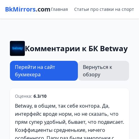
BkMirrors
.com
Главная
Статьи про ставки на спорт
Комментарии к БК Betway
Перейти на сайт
Вернуться к
букмекера
обзору
Оценка:
6.3/10
Betway, в общем, так себе контора. Да,
интерфейс вроде норм, но не сказать, что
прям супер удобный, бывает, что подвисает.
Коэффициенты средненькие, ничего
особенного. Пару раз были заморочки с