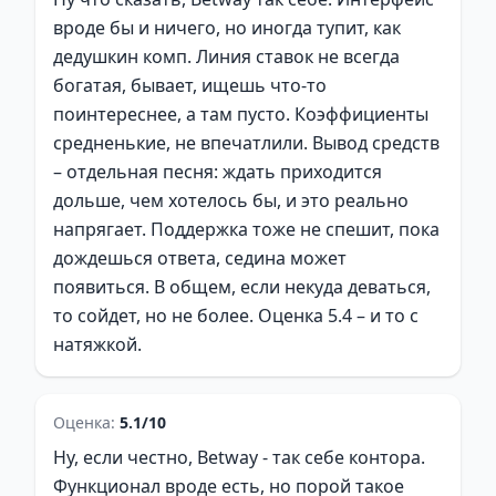
вроде бы и ничего, но иногда тупит, как
дедушкин комп. Линия ставок не всегда
богатая, бывает, ищешь что-то
поинтереснее, а там пусто. Коэффициенты
средненькие, не впечатлили. Вывод средств
– отдельная песня: ждать приходится
дольше, чем хотелось бы, и это реально
напрягает. Поддержка тоже не спешит, пока
дождешься ответа, седина может
появиться. В общем, если некуда деваться,
то сойдет, но не более. Оценка 5.4 – и то с
натяжкой.
Оценка:
5.1/10
Ну, если честно, Betway - так себе контора.
Функционал вроде есть, но порой такое