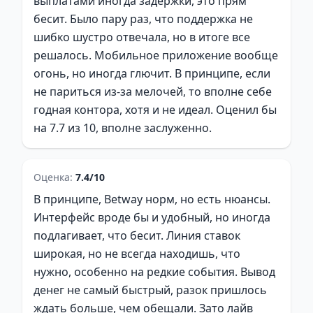
выплатами иногда задержки, это прям
бесит. Было пару раз, что поддержка не
шибко шустро отвечала, но в итоге все
решалось. Мобильное приложение вообще
огонь, но иногда глючит. В принципе, если
не париться из-за мелочей, то вполне себе
годная контора, хотя и не идеал. Оценил бы
на 7.7 из 10, вполне заслуженно.
Оценка:
7.4/10
В принципе, Betway норм, но есть нюансы.
Интерфейс вроде бы и удобный, но иногда
подлагивает, что бесит. Линия ставок
широкая, но не всегда находишь, что
нужно, особенно на редкие события. Вывод
денег не самый быстрый, разок пришлось
ждать больше, чем обещали. Зато лайв