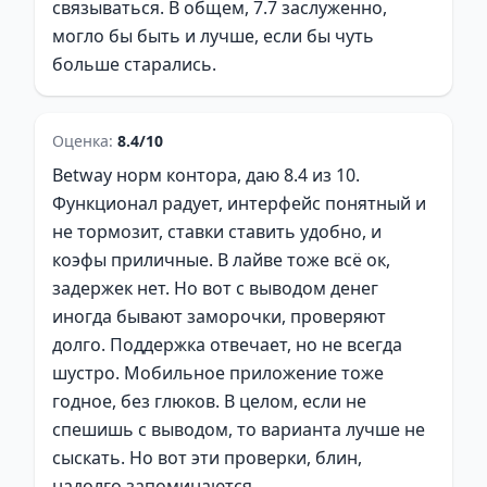
связываться. В общем, 7.7 заслуженно,
могло бы быть и лучше, если бы чуть
больше старались.
Оценка:
8.4/10
Betway норм контора, даю 8.4 из 10.
Функционал радует, интерфейс понятный и
не тормозит, ставки ставить удобно, и
коэфы приличные. В лайве тоже всё ок,
задержек нет. Но вот с выводом денег
иногда бывают заморочки, проверяют
долго. Поддержка отвечает, но не всегда
шустро. Мобильное приложение тоже
годное, без глюков. В целом, если не
спешишь с выводом, то варианта лучше не
сыскать. Но вот эти проверки, блин,
надолго запоминаются.