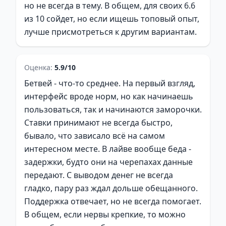
но не всегда в тему. В общем, для своих 6.6
из 10 сойдет, но если ищешь топовый опыт,
лучше присмотреться к другим вариантам.
Оценка:
5.9/10
Бетвей - что-то среднее. На первый взгляд,
интерфейс вроде норм, но как начинаешь
пользоваться, так и начинаются заморочки.
Ставки принимают не всегда быстро,
бывало, что зависало всё на самом
интересном месте. В лайве вообще беда -
задержки, будто они на черепахах данные
передают. С выводом денег не всегда
гладко, пару раз ждал дольше обещанного.
Поддержка отвечает, но не всегда помогает.
В общем, если нервы крепкие, то можно