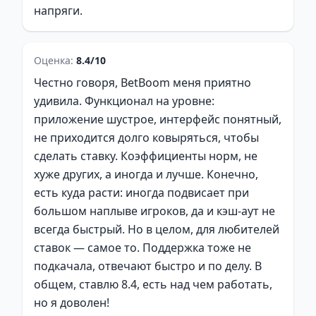
напряги.
Оценка:
8.4/10
Честно говоря, BetBoom меня приятно
удивила. Функционал на уровне:
приложение шустрое, интерфейс понятный,
не приходится долго ковыряться, чтобы
сделать ставку. Коэффициенты норм, не
хуже других, а иногда и лучше. Конечно,
есть куда расти: иногда подвисает при
большом наплыве игроков, да и кэш-аут не
всегда быстрый. Но в целом, для любителей
ставок — самое то. Поддержка тоже не
подкачала, отвечают быстро и по делу. В
общем, ставлю 8.4, есть над чем работать,
но я доволен!