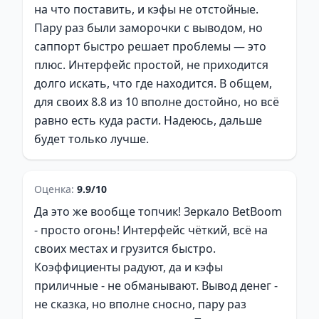
на что поставить, и кэфы не отстойные.
Пару раз были заморочки с выводом, но
саппорт быстро решает проблемы — это
плюс. Интерфейс простой, не приходится
долго искать, что где находится. В общем,
для своих 8.8 из 10 вполне достойно, но всё
равно есть куда расти. Надеюсь, дальше
будет только лучше.
Оценка:
9.9/10
Да это же вообще топчик! Зеркало BetBoom
- просто огонь! Интерфейс чёткий, всё на
своих местах и грузится быстро.
Коэффициенты радуют, да и кэфы
приличные - не обманывают. Вывод денег -
не сказка, но вполне сносно, пару раз