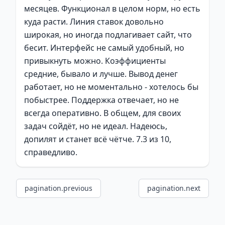
месяцев. Функционал в целом норм, но есть
куда расти. Линия ставок довольно
широкая, но иногда подлагивает сайт, что
бесит. Интерфейс не самый удобный, но
привыкнуть можно. Коэффициенты
средние, бывало и лучше. Вывод денег
работает, но не моментально - хотелось бы
побыстрее. Поддержка отвечает, но не
всегда оперативно. В общем, для своих
задач сойдёт, но не идеал. Надеюсь,
допилят и станет всё чётче. 7.3 из 10,
справедливо.
pagination.previous
pagination.next