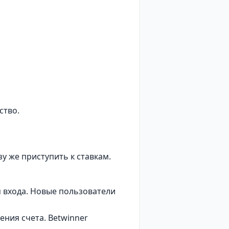
ство.
у же приступить к ставкам.
ля входа. Новые пользователи
ния счета. Betwinner