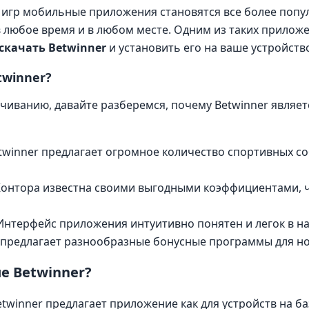
 игр мобильные приложения становятся все более поп
в любое время и в любом месте. Одним из таких прилож
скачать Betwinner
и установить его на ваше устройств
twinner?
качиванию, давайте разберемся, почему Betwinner явля
twinner предлагает огромное количество спортивных с
онтора известна своими выгодными коэффициентами, ч
нтерфейс приложения интуитивно понятен и легок в на
 предлагает разнообразные бонусные программы для но
е Betwinner?
winner предлагает приложение как для устройств на базе