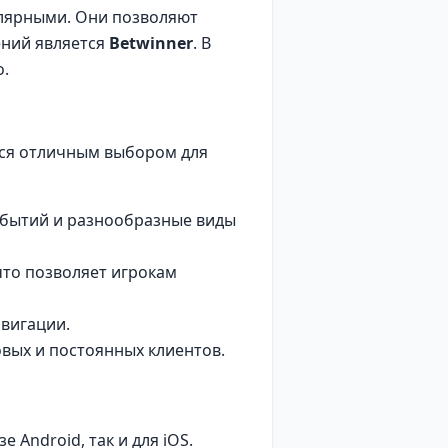
улярными. Они позволяют
ений является
Betwinner
. В
о.
ется отличным выбором для
обытий и разнообразные виды
то позволяет игрокам
вигации.
вых и постоянных клиентов.
 Android, так и для iOS.