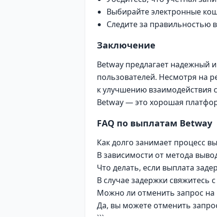
Выбирайте электронные кош
Следите за правильностью 
Заключение
Betway предлагает надежный и
пользователей. Несмотря на р
к улучшению взаимодействия с
Betway — это хорошая платфор
FAQ по выплатам Betway
Как долго занимает процесс вы
В зависимости от метода вывод
Что делать, если выплата заде
В случае задержки свяжитесь с
Можно ли отменить запрос на 
Да, вы можете отменить запрос