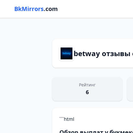
BkMirrors
.com
betway отзывы 
Рейтинг
6
```html
Обзор выплат у букмек