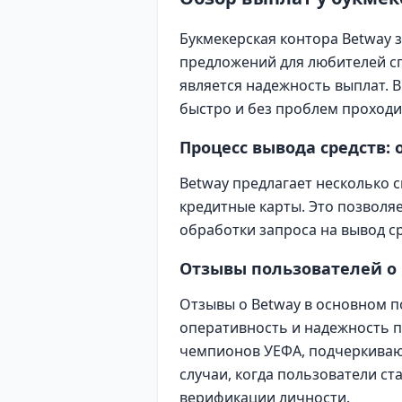
Букмекерская контора Betway 
предложений для любителей сп
является надежность выплат. В
быстро и без проблем проходи
Процесс вывода средств:
Betway предлагает несколько 
кредитные карты. Это позволя
обработки запроса на вывод ср
Отзывы пользователей о
Отзывы о Betway в основном п
оперативность и надежность пр
чемпионов УЕФА, подчеркивают
случаи, когда пользователи с
верификации личности.