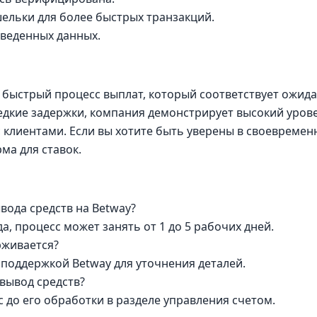
ельки для более быстрых транзакций.
введенных данных.
 быстрый процесс выплат, который соответствует ожи
едкие задержки, компания демонстрирует высокий уров
 клиентами. Если вы хотите быть уверены в своевремен
ма для ставок.
вода средств на Betway?
а, процесс может занять от 1 до 5 рабочих дней.
рживается?
 поддержкой Betway для уточнения деталей.
вывод средств?
 до его обработки в разделе управления счетом.