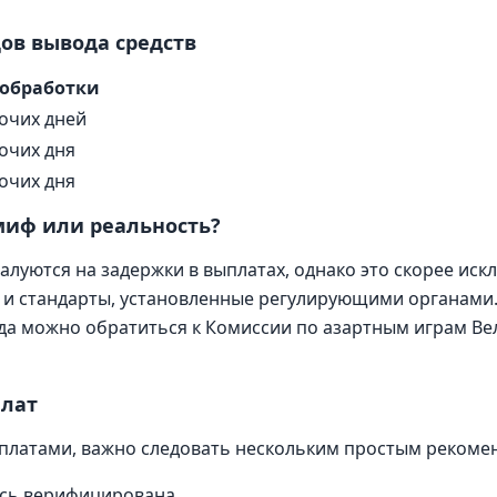
ов вывода средств
 обработки
бочих дней
бочих дня
бочих дня
миф или реальность?
алуются на задержки в выплатах, однако это скорее иск
 и стандарты, установленные регулирующими органами.
гда можно обратиться к
Комиссии по азартным играм В
плат
ыплатами, важно следовать нескольким простым рекоме
ись верифицирована.