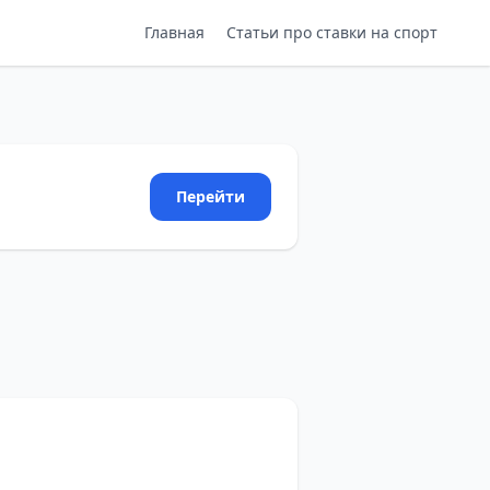
Главная
Статьи про ставки на спорт
Перейти