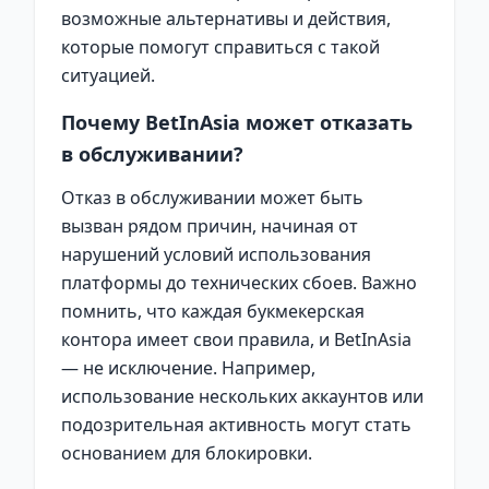
возможные альтернативы и действия,
которые помогут справиться с такой
ситуацией.
Почему BetInAsia может отказать
в обслуживании?
Отказ в обслуживании может быть
вызван рядом причин, начиная от
нарушений условий использования
платформы до технических сбоев. Важно
помнить, что каждая букмекерская
контора имеет свои правила, и BetInAsia
— не исключение. Например,
использование нескольких аккаунтов или
подозрительная активность могут стать
основанием для блокировки.