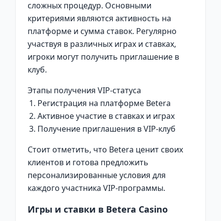
сложных процедур. Основными
критериями являются активность на
платформе и сумма ставок. Регулярно
участвуя в различных играх и ставках,
игроки могут получить приглашение в
клуб.
Этапы получения VIP-статуса
Регистрация на платформе Betera
Активное участие в ставках и играх
Получение приглашения в VIP-клуб
Стоит отметить, что Betera ценит своих
клиентов и готова предложить
персонализированные условия для
каждого участника VIP-программы.
Игры и ставки в Betera Casino