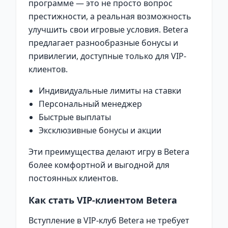
программе — это не просто вопрос
престижности, а реальная возможность
улучшить свои игровые условия. Betera
предлагает разнообразные бонусы и
привилегии, доступные только для VIP-
клиентов.
Индивидуальные лимиты на ставки
Персональный менеджер
Быстрые выплаты
Эксклюзивные бонусы и акции
Эти преимущества делают игру в Betera
более комфортной и выгодной для
постоянных клиентов.
Как стать VIP-клиентом Betera
Вступление в VIP-клуб Betera не требует