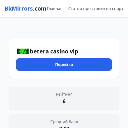
BkMirrors
.com
Главная
Статьи про ставки на спорт
betera casino vip
Перейти
Рейтинг
6
Средний балл