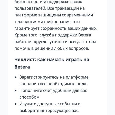
безопасности и поддержке своих
пользователей. Все транзакции на
платформе защищены современными
технологиями шифрования, что
гарантирует сохранность ваших данных.
Кроме того, служба поддержки Betera
работает круглосуточно и всегда готова
помочь в решении любых вопросов.
Чеклист: как начать играть на
Betera
Зарегистрируйтесь на платформе,
заполнив все необходимые поля.
Пополните счет удобным для вас
способом.
Изучите доступные события и
выберите интересующее вас.