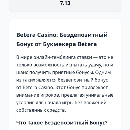
7.13
Betera Casino: Бездепозитный
Бонус от Букмекера Betera
В мире онлайн-гемблинга ставки — это не
только возможность испытать удачу, но и
шанс получить приятные бонусы. Одним
из таких является бездепозитный бонус
от Betera Casino. Этот бонус привлекает
внимание игроков, предлагая уникальные
условия для начала игры без вложений
собственных средств.
Что Такое Бездепозитный Бонус?