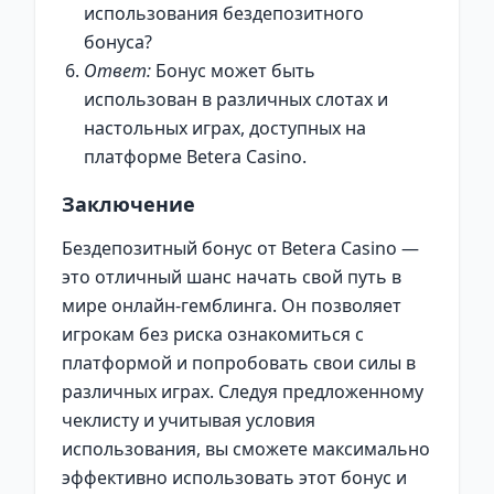
использования бездепозитного
бонуса?
Ответ:
Бонус может быть
использован в различных слотах и
настольных играх, доступных на
платформе Betera Casino.
Заключение
Бездепозитный бонус от Betera Casino —
это отличный шанс начать свой путь в
мире онлайн-гемблинга. Он позволяет
игрокам без риска ознакомиться с
платформой и попробовать свои силы в
различных играх. Следуя предложенному
чеклисту и учитывая условия
использования, вы сможете максимально
эффективно использовать этот бонус и