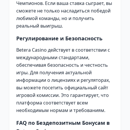
Чемпионов. Если ваша ставка сыграет, вы
сможете не только насладиться победой
любимой команды, но и получить
реальный выигрыш.
Регулирование и Безопасность
Betera Casino действует в соответствии с
международными стандартами,
обеспечивая безопасность и честность
игры. Для получения актуальной
информации о лицензиях и регуляторах,
вы можете посетить
официальный сайт
игровой комиссии
. Это гарантирует, что
платформа соответствует всем
необходимым нормам и требованиям.
FAQ по Бездепозитным Бонусам в