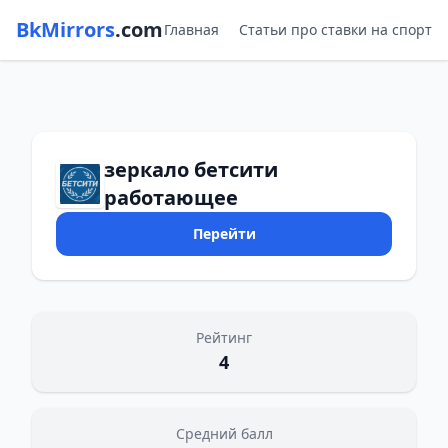
BkMirrors
.com
Главная
Статьи про ставки на спорт
зеркало бетсити
работающее
Перейти
Рейтинг
4
Средний балл