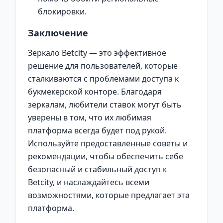
блокировки.
Заключение
Зеркало Betcity — это эффективное
решение для пользователей, которые
сталкиваются с проблемами доступа к
букмекерской конторе. Благодаря
зеркалам, любители ставок могут быть
уверены в том, что их любимая
платформа всегда будет под рукой.
Используйте предоставленные советы и
рекомендации, чтобы обеспечить себе
безопасный и стабильный доступ к
Betcity, и наслаждайтесь всеми
возможностями, которые предлагает эта
платформа.