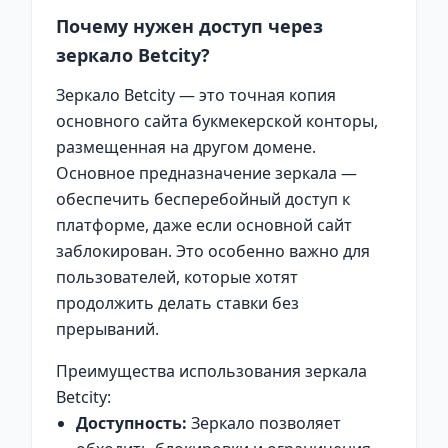
Почему нужен доступ через
зеркало Betcity?
Зеркало Betcity — это точная копия
основного сайта букмекерской конторы,
размещенная на другом домене.
Основное предназначение зеркала —
обеспечить бесперебойный доступ к
платформе, даже если основной сайт
заблокирован. Это особенно важно для
пользователей, которые хотят
продолжить делать ставки без
прерываний.
Преимущества использования зеркала
Betcity:
Доступность:
Зеркало позволяет