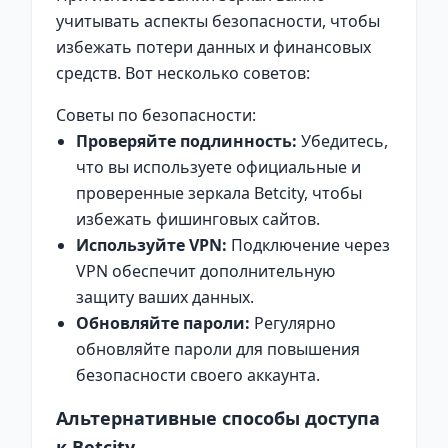
учитывать аспекты безопасности, чтобы
избежать потери данных и финансовых
средств. Вот несколько советов:
Советы по безопасности:
Проверяйте подлинность:
Убедитесь,
что вы используете официальные и
проверенные зеркала Betcity, чтобы
избежать фишинговых сайтов.
Используйте VPN:
Подключение через
VPN обеспечит дополнительную
защиту ваших данных.
Обновляйте пароли:
Регулярно
обновляйте пароли для повышения
безопасности своего аккаунта.
Альтернативные способы доступа
к Betcity