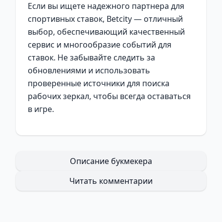
Если вы ищете надежного партнера для
спортивных ставок, Betcity — отличный
выбор, обеспечивающий качественный
сервис и многообразие событий для
ставок. Не забывайте следить за
обновлениями и использовать
проверенные источники для поиска
рабочих зеркал, чтобы всегда оставаться
в игре.
Описание букмекера
Читать комментарии