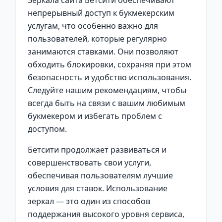
Зеркала сайта Бетсити обеспечивают
непрерывный доступ к букмекерским
услугам, что особенно важно для
пользователей, которые регулярно
занимаются ставками. Они позволяют
обходить блокировки, сохраняя при этом
безопасность и удобство использования.
Следуйте нашим рекомендациям, чтобы
всегда быть на связи с вашим любимым
букмекером и избегать проблем с
доступом.
Бетсити продолжает развиваться и
совершенствовать свои услуги,
обеспечивая пользователям лучшие
условия для ставок. Использование
зеркал — это один из способов
поддержания высокого уровня сервиса,