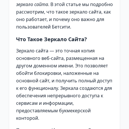
зеркало сайта
. В этой статье мы подробно
рассмотрим, что такое зеркало сайта, как
оно работает, и почему оно важно для
пользователей Бетсити.
Что Такое Зеркало Сайта?
Зеркало сайта — это точная копия
основного веб-сайта, размещенная на
другом доменном имени. Это позволяет
обойти блокировки, наложенные на
основной сайт, и получить полный доступ
к его функционалу. Зеркала создаются для
обеспечения непрерывного доступа к
сервисам и информации,
предоставляемым букмекерской
конторой.