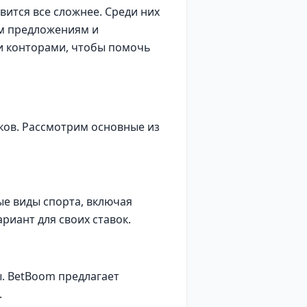
вится все сложнее. Среди них
ым предложениям и
и конторами, чтобы помочь
ков. Рассмотрим основные из
е виды спорта, включая
риант для своих ставок.
. BetBoom предлагает
.