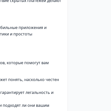
ствие скрытых платежей делают
мобильные приложения и
тики и простоты
ов, которые помогут вам
ет понять, насколько честен
 гарантирует легальность и
и подходят ли они вашим