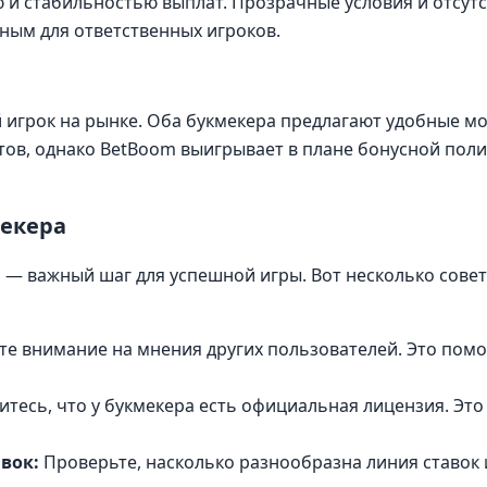
 и стабильностью выплат. Прозрачные условия и отсут
ным для ответственных игроков.
 игрок на рынке. Оба букмекера предлагают удобные 
ов, однако BetBoom выигрывает в плане бонусной поли
мекера
— важный шаг для успешной игры. Вот несколько совет
 внимание на мнения других пользователей. Это помож
тесь, что у букмекера есть официальная лицензия. Это
вок:
Проверьте, насколько разнообразна линия ставок 