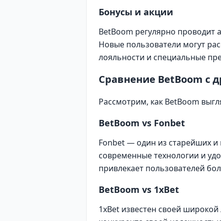
Бонусы и акции
BetBoom регулярно проводит а
Новые пользователи могут ра
лояльности и специальные пр
Сравнение BetBoom с 
Рассмотрим, как BetBoom выгля
BetBoom vs Fonbet
Fonbet — один из старейших и
современные технологии и уд
привлекает пользователей бо
BetBoom vs 1xBet
1xBet известен своей широкой