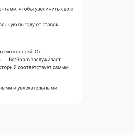
нтами, чтобы увеличить свою
льную выгоду от ставок.
возможностей. От
ы — BetBoom заслуживает
который соответствует самым
ными и увлекательными.