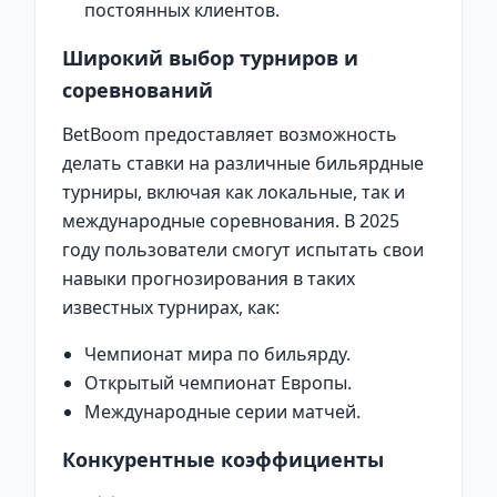
постоянных клиентов.
Широкий выбор турниров и
соревнований
BetBoom предоставляет возможность
делать ставки на различные бильярдные
турниры, включая как локальные, так и
международные соревнования. В 2025
году пользователи смогут испытать свои
навыки прогнозирования в таких
известных турнирах, как:
Чемпионат мира по бильярду.
Открытый чемпионат Европы.
Международные серии матчей.
Конкурентные коэффициенты