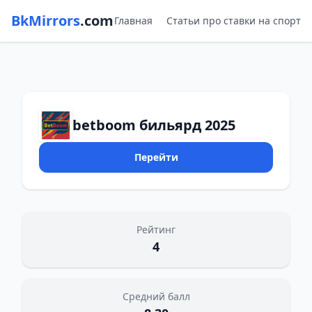
BkMirrors
.com
Главная
Статьи про ставки на спорт
betboom бильярд 2025
Перейти
Рейтинг
4
Средний балл