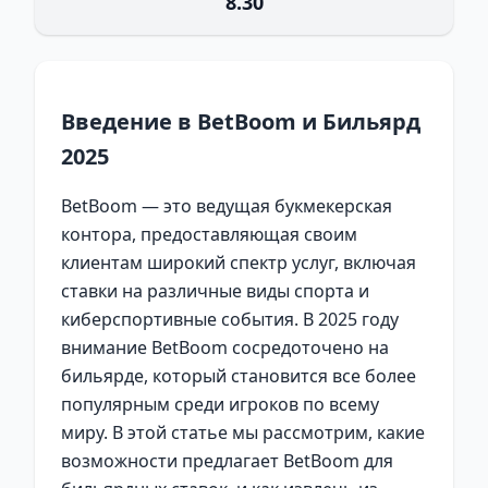
8.30
Введение в BetBoom и Бильярд
2025
BetBoom — это ведущая букмекерская
контора, предоставляющая своим
клиентам широкий спектр услуг, включая
ставки на различные виды спорта и
киберспортивные события. В 2025 году
внимание BetBoom сосредоточено на
бильярде, который становится все более
популярным среди игроков по всему
миру. В этой статье мы рассмотрим, какие
возможности предлагает BetBoom для