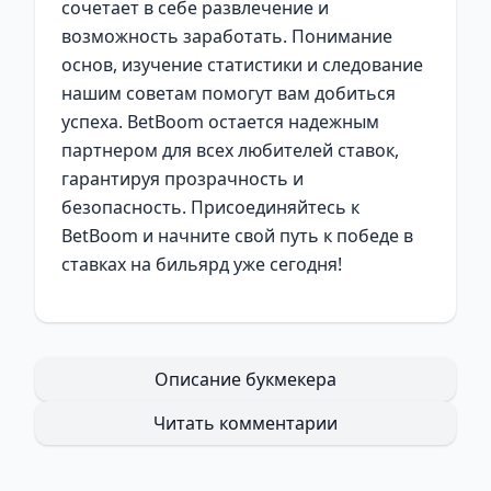
сочетает в себе развлечение и
возможность заработать. Понимание
основ, изучение статистики и следование
нашим советам помогут вам добиться
успеха. BetBoom остается надежным
партнером для всех любителей ставок,
гарантируя прозрачность и
безопасность. Присоединяйтесь к
BetBoom и начните свой путь к победе в
ставках на бильярд уже сегодня!
Описание букмекера
Читать комментарии