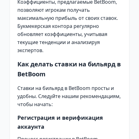
Коэффициенты, предлагаемые BetBoom,
позволяют игрокам получать
максимальную прибыль от своих ставок.
Букмекерская контора регулярно
обновляет коэффициенты, учитывая
текущие тенденции и анализируя
экспертов.
Как делать ставки на бильярд в
BetBoom
Ставки на бильярд в BetBoom просты и
удобны. Следуйте нашим рекомендациям,
чтобы начать:
Регистрация и верификация
аккаунта