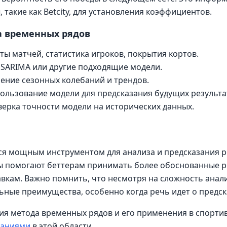
 такие как Betcity, для установления коэффициентов.
а временных рядов
ты матчей, статистика игроков, покрытия кортов.
 SARIMA или другие подходящие модели.
ление сезонных колебаний и трендов.
ользование модели для предсказания будущих результа
верка точности модели на исторических данных.
я мощным инструментом для анализа и предсказания р
ы помогают беттерам принимать более обоснованные р
авкам. Важно помнить, что несмотря на сложность анал
ные преимущества, особенно когда речь идет о предск
ия метода временных рядов и его применения в спорти
ваниями
в этой области.