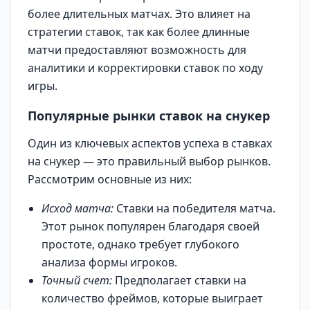
более длительных матчах. Это влияет на
стратегии ставок, так как более длинные
матчи предоставляют возможность для
аналитики и корректировки ставок по ходу
игры.
Популярные рынки ставок на снукер
Один из ключевых аспектов успеха в ставках
на снукер — это правильный выбор рынков.
Рассмотрим основные из них:
Исход матча:
Ставки на победителя матча.
Этот рынок популярен благодаря своей
простоте, однако требует глубокого
анализа формы игроков.
Точный счет:
Предполагает ставки на
количество фреймов, которые выиграет