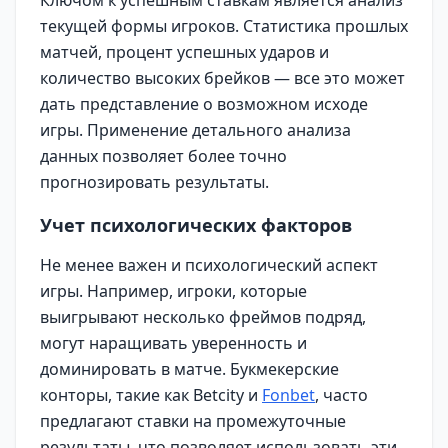
Ключом к успешным ставкам является анализ
текущей формы игроков. Статистика прошлых
матчей, процент успешных ударов и
количество высоких брейков — все это может
дать представление о возможном исходе
игры. Применение детального анализа
данных позволяет более точно
прогнозировать результаты.
Учет психологических факторов
Не менее важен и психологический аспект
игры. Например, игроки, которые
выигрывают несколько фреймов подряд,
могут наращивать уверенность и
доминировать в матче. Букмекерские
конторы, такие как Betcity и
Fonbet
, часто
предлагают ставки на промежуточные
результаты, что позволяет использовать эти