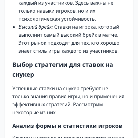
каждый из участников. Здесь важны не
только навыки игроков, но и их
психологическая устойчивость.
Высший брейк:
Ставки на игрока, который
выполнит самый высокий брейк в матче.
Этот рынок подходит для тех, кто хорошо
знает стиль игры каждого из участников.
Выбор стратегии для ставок на
снукер
Успешные ставки на снукер требуют не
только знания правил игры, но и применения
эффективных стратегий. Рассмотрим
некоторые из них.
Анализ формы и статистики игроков